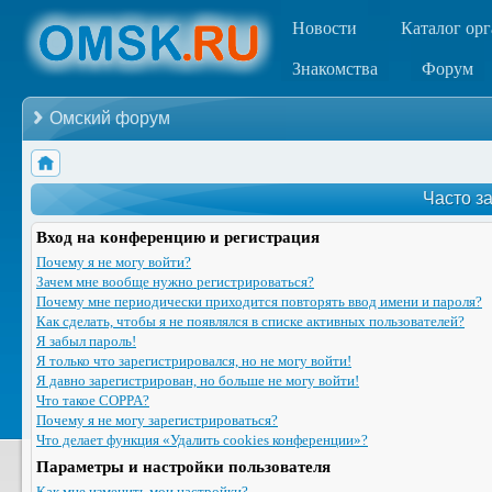
Новости
Каталог ор
Знакомства
Форум
Омский форум
Часто з
Вход на конференцию и регистрация
Почему я не могу войти?
Зачем мне вообще нужно регистрироваться?
Почему мне периодически приходится повторять ввод имени и пароля?
Как сделать, чтобы я не появлялся в списке активных пользователей?
Я забыл пароль!
Я только что зарегистрировался, но не могу войти!
Я давно зарегистрирован, но больше не могу войти!
Что такое COPPA?
Почему я не могу зарегистрироваться?
Что делает функция «Удалить cookies конференции»?
Параметры и настройки пользователя
Как мне изменить мои настройки?