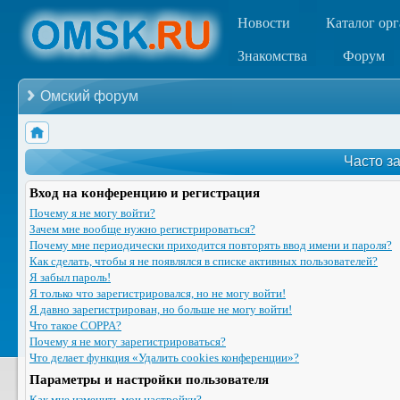
Новости
Каталог ор
Знакомства
Форум
Омский форум
Часто з
Вход на конференцию и регистрация
Почему я не могу войти?
Зачем мне вообще нужно регистрироваться?
Почему мне периодически приходится повторять ввод имени и пароля?
Как сделать, чтобы я не появлялся в списке активных пользователей?
Я забыл пароль!
Я только что зарегистрировался, но не могу войти!
Я давно зарегистрирован, но больше не могу войти!
Что такое COPPA?
Почему я не могу зарегистрироваться?
Что делает функция «Удалить cookies конференции»?
Параметры и настройки пользователя
Как мне изменить мои настройки?