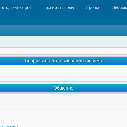
лог организаций
Прогноз погоды
Пробки
Веб-ка
Вопросы по использованию форума
Общение
ная лестница