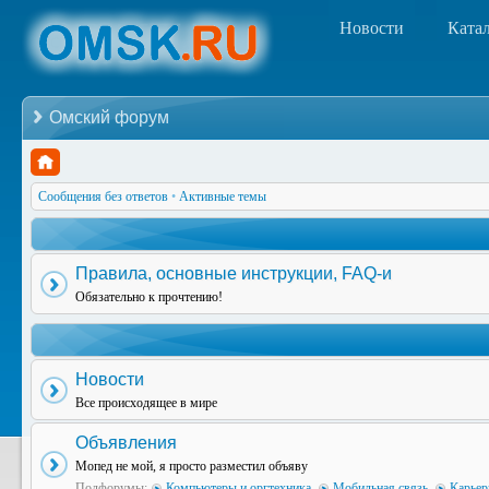
Новости
Ката
Омский форум
Сообщения без ответов
•
Активные темы
Правила, основные инструкции, FAQ-и
Обязательно к прочтению!
Новости
Все происходящее в мире
Объявления
Мопед не мой, я просто разместил объяву
Подфорумы:
Компьютеры и оргтехника
,
Мобильная связь
,
Карьер