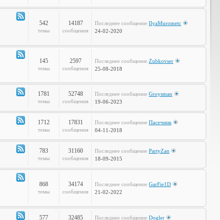
Объявления
542
14187
Последнее сообщение
IlyaMurometc
Канал
темы
сообщения
24-02-2020
-
Глобальные
проблемы
145
2597
Последнее сообщение
Zubkovser
Канал
темы
сообщения
25-08-2018
-
Кабинет
Профессора
1781
52748
Последнее сообщение
Groysman
Канал
темы
сообщения
19-06-2023
-
Наша
1712
17831
Последнее сообщение
Пасечник
Life
Канал
темы
сообщения
04-11-2018
-
LOL
783
31160
Последнее сообщение
PartyZan
Канал
темы
сообщения
18-09-2015
-
Фтопку!
868
34174
Последнее сообщение
GarFie1D
Канал
темы
сообщения
21-02-2022
-
Коммунити
577
32485
Последнее сообщение
Dogler