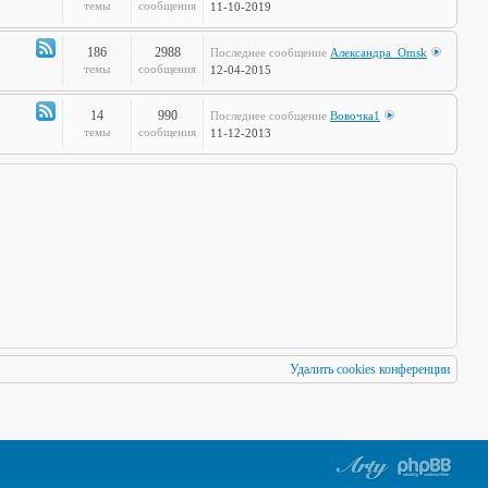
по
Канал
темы
сообщения
11-10-2019
Европам
-
Стальная
186
2988
Последнее сообщение
Александра_Omsk
печень
Канал
темы
сообщения
12-04-2015
-
Чудеса
14
990
Последнее сообщение
Вовочка1
Науки
Канал
темы
сообщения
11-12-2013
-
Мафия
Бессмертна
Удалить cookies конференции