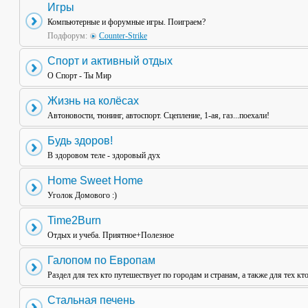
Игры
Компьютерные и форумные игры. Поиграем?
Подфорум:
Counter-Strike
Спорт и активный отдых
О Спорт - Ты Мир
Жизнь на колёсах
Автоновости, тюнинг, автоспорт. Сцепление, 1-ая, газ...поехали!
Будь здоров!
В здоровом теле - здоровый дух
Home Sweet Home
Уголок Домового :)
Time2Burn
Отдых и учеба. Приятное+Полезное
Галопом по Европам
Раздел для тех кто путешествует по городам и странам, а также для тех кт
Стальная печень