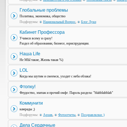
Глобальные проблемы
Политика, экономика, общество
Подфорумы:
Национальный Вопрос
,
Блог Луки
Кабинет Профессора
Учимся всему и сразу!
Раздел об образовании, бизнесе, юриспруденции.
Наша Life
Не МЫ такие, Жизнь такая %)
LOL
Когда мы шутим и смеемся, уходят с неба облака!
Фтопку!
Флудоство, эпатаж и прочий омфг. Пароль раздела: "blahblahblah"
Коммунити
камрады ;)
Подфорумы:
Архив
,
Фотоотчеты
,
Поздравлялки :)
Дела Сердечные