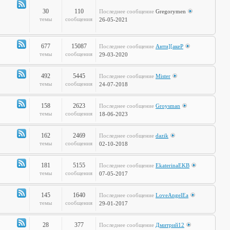
полка
30
110
Последнее сообщение
Gregorymen
Канал
темы
сообщения
26-05-2021
-
Игры
677
15087
Последнее сообщение
Анти][акеР
Канал
темы
сообщения
29-03-2020
-
Спорт
492
5445
Последнее сообщение
Mister
и
Канал
темы
сообщения
24-07-2018
активный
-
отдых
Жизнь
158
2623
Последнее сообщение
Groysman
на
Канал
темы
сообщения
18-06-2023
колёсах
-
Будь
162
2469
Последнее сообщение
dazik
здоров!
Канал
темы
сообщения
02-10-2018
-
Home
181
5155
Последнее сообщение
EkaterinaEKB
Sweet
Канал
темы
сообщения
07-05-2017
Home
-
Time2Burn
145
1640
Последнее сообщение
LoveAngelEa
Канал
темы
сообщения
29-01-2017
-
Галопом
28
377
Последнее сообщение
Дмитрий12