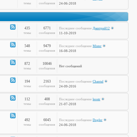
Канал
темы
сообщения
24-06-2018
-
Дела
Сердечные
435
6771
Последнее сообщение
Дмитрий12
Канал
темы
сообщения
11-10-2019
-
Театр
548
9479
Последнее сообщение
Mister
и
Канал
темы
сообщения
16-08-2018
Кино
-
Музыкальные
872
10046
Нет сообщений
Настроения
Канал
темы
сообщения
-
Hi-
194
2163
Последнее сообщение
Chantal
Tech
Канал
темы
сообщения
24-09-2016
-
Худграф
112
408
Последнее сообщение
leostr
Канал
темы
сообщения
21-07-2018
-
Кто
сказал
492
6045
Последнее сообщение
Dogler
Канал
темы
сообщения
24-06-2018
Мяу?
-
Книжная