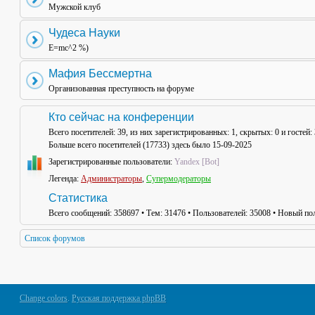
Мужской клуб
Чудеса Науки
E=mc^2 %)
Мафия Бессмертна
Организованная преступность на форуме
Кто сейчас на конференции
Всего посетителей:
39
, из них зарегистрированных: 1, скрытых: 0 и гостей
Больше всего посетителей (
17733
) здесь было 15-09-2025
Зарегистрированные пользователи:
Yandex [Bot]
Легенда:
Администраторы
,
Супермодераторы
Статистика
Всего сообщений:
358697
• Тем:
31476
• Пользователей:
35008
• Новый пол
Список форумов
Change colors
.
Русская поддержка phpBB