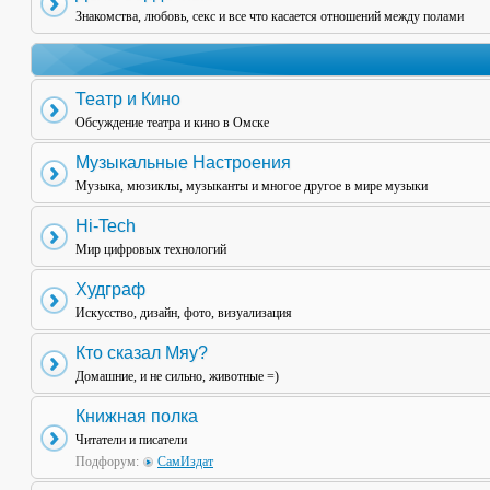
Знакомства, любовь, секс и все что касается отношений между полами
Театр и Кино
Обсуждение театра и кино в Омске
Музыкальные Настроения
Музыка, мюзиклы, музыканты и многое другое в мире музыки
Hi-Tech
Мир цифровых технологий
Худграф
Искусство, дизайн, фото, визуализация
Кто сказал Мяу?
Домашние, и не сильно, животные =)
Книжная полка
Читатели и писатели
Подфорум:
СамИздат