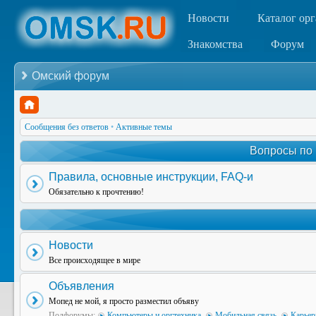
Новости
Каталог ор
Знакомства
Форум
Омский форум
Сообщения без ответов
•
Активные темы
Вопросы по
Правила, основные инструкции, FAQ-и
Обязательно к прочтению!
Новости
Все происходящее в мире
Объявления
Мопед не мой, я просто разместил объяву
Подфорумы:
Компьютеры и оргтехника
,
Мобильная связь
,
Карьер