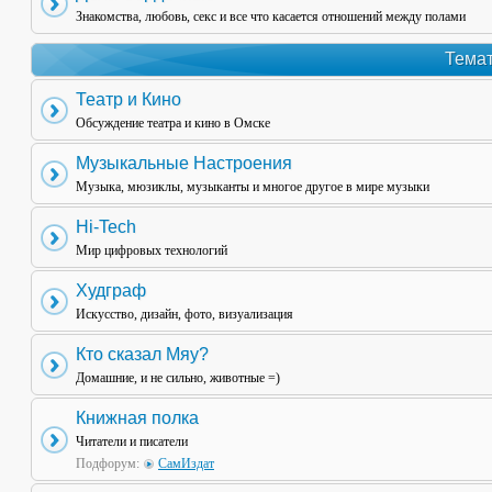
Знакомства, любовь, секс и все что касается отношений между полами
Темат
Театр и Кино
Обсуждение театра и кино в Омске
Музыкальные Настроения
Музыка, мюзиклы, музыканты и многое другое в мире музыки
Hi-Tech
Мир цифровых технологий
Худграф
Искусство, дизайн, фото, визуализация
Кто сказал Мяу?
Домашние, и не сильно, животные =)
Книжная полка
Читатели и писатели
Подфорум:
СамИздат