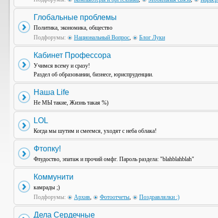
Глобальные проблемы
Политика, экономика, общество
Подфорумы:
Национальный Вопрос
,
Блог Луки
Кабинет Профессора
Учимся всему и сразу!
Раздел об образовании, бизнесе, юриспруденции.
Наша Life
Не МЫ такие, Жизнь такая %)
LOL
Когда мы шутим и смеемся, уходят с неба облака!
Фтопку!
Флудоство, эпатаж и прочий омфг. Пароль раздела: "blahblahblah"
Коммунити
камрады ;)
Подфорумы:
Архив
,
Фотоотчеты
,
Поздравлялки :)
Дела Сердечные