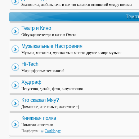
Знакомства, любовь, секс и все что касается отношений между полами
Темат
Театр и Кино
Обсуждение театра и кино в Омске
Музыкальные Настроения
Музыка, мюзиклы, музыканты и многое другое в мире музыки
Hi-Tech
Мир цифровых технологий
Худграф
Искусство, дизайн, фото, визуализация
Кто сказал Мяу?
Домашние, и не сильно, животные =)
Книжная полка
Читатели и писатели
Подфорум:
СамИздат