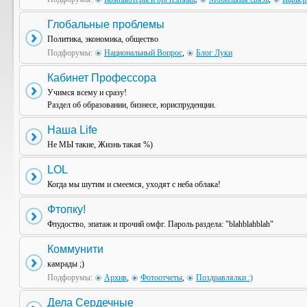
Глобальные проблемы
Политика, экономика, общество
Подфорумы:
Национальный Вопрос
,
Блог Луки
Кабинет Профессора
Учимся всему и сразу!
Раздел об образовании, бизнесе, юриспруденции.
Наша Life
Не МЫ такие, Жизнь такая %)
LOL
Когда мы шутим и смеемся, уходят с неба облака!
Фтопку!
Флудоство, эпатаж и прочий омфг. Пароль раздела: "blahblahblah"
Коммунити
камрады ;)
Подфорумы:
Архив
,
Фотоотчеты
,
Поздравлялки :)
Дела Сердечные