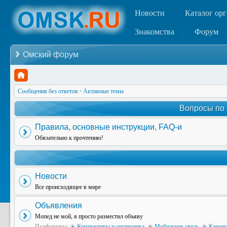
Новости
Каталог ор
Знакомства
Форум
Омский форум
Сообщения без ответов
•
Активные темы
Вопросы по
Правила, основные инструкции, FAQ-и
Обязательно к прочтению!
Новости
Все происходящее в мире
Объявления
Мопед не мой, я просто разместил объяву
Подфорумы:
Компьютеры и оргтехника
,
Мобильная связь
,
Карьер