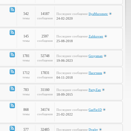
Объявления
542
14187
Последнее сообщение
IlyaMurometc
Канал
темы
сообщения
24-02-2020
-
Глобальные
проблемы
145
2597
Последнее сообщение
Zubkovser
Канал
темы
сообщения
25-08-2018
-
Кабинет
Профессора
1781
52748
Последнее сообщение
Groysman
Канал
темы
сообщения
19-06-2023
-
Наша
1712
17831
Последнее сообщение
Пасечник
Life
Канал
темы
сообщения
04-11-2018
-
LOL
783
31160
Последнее сообщение
PartyZan
Канал
темы
сообщения
18-09-2015
-
Фтопку!
868
34174
Последнее сообщение
GarFie1D
Канал
темы
сообщения
21-02-2022
-
Коммунити
577
32485
Последнее сообщение
Dogler