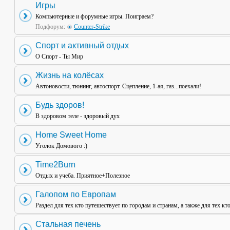
Игры
Компьютерные и форумные игры. Поиграем?
Подфорум:
Counter-Strike
Спорт и активный отдых
О Спорт - Ты Мир
Жизнь на колёсах
Автоновости, тюнинг, автоспорт. Сцепление, 1-ая, газ...поехали!
Будь здоров!
В здоровом теле - здоровый дух
Home Sweet Home
Уголок Домового :)
Time2Burn
Отдых и учеба. Приятное+Полезное
Галопом по Европам
Раздел для тех кто путешествует по городам и странам, а также для тех кт
Стальная печень