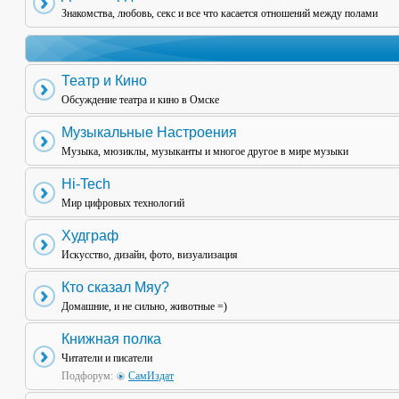
Знакомства, любовь, секс и все что касается отношений между полами
Театр и Кино
Обсуждение театра и кино в Омске
Музыкальные Настроения
Музыка, мюзиклы, музыканты и многое другое в мире музыки
Hi-Tech
Мир цифровых технологий
Худграф
Искусство, дизайн, фото, визуализация
Кто сказал Мяу?
Домашние, и не сильно, животные =)
Книжная полка
Читатели и писатели
Подфорум:
СамИздат