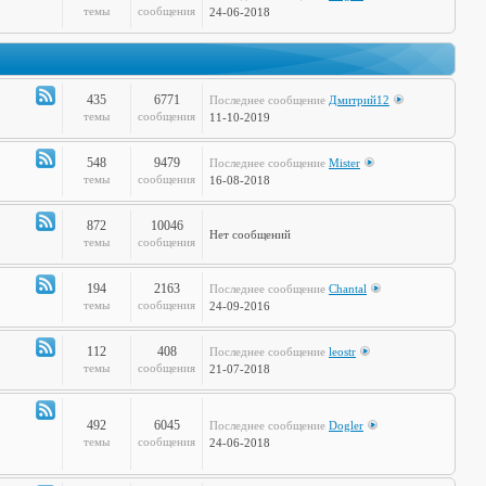
Канал
темы
сообщения
24-06-2018
-
Дела
Сердечные
435
6771
Последнее сообщение
Дмитрий12
Канал
темы
сообщения
11-10-2019
-
Театр
548
9479
Последнее сообщение
Mister
и
Канал
темы
сообщения
16-08-2018
Кино
-
Музыкальные
872
10046
Нет сообщений
Настроения
Канал
темы
сообщения
-
Hi-
194
2163
Последнее сообщение
Chantal
Tech
Канал
темы
сообщения
24-09-2016
-
Худграф
112
408
Последнее сообщение
leostr
Канал
темы
сообщения
21-07-2018
-
Кто
сказал
492
6045
Последнее сообщение
Dogler
Канал
темы
сообщения
24-06-2018
Мяу?
-
Книжная