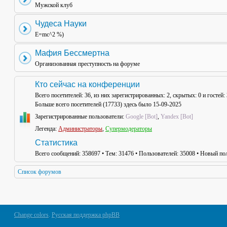
Мужской клуб
Чудеса Науки
E=mc^2 %)
Мафия Бессмертна
Организованная преступность на форуме
Кто сейчас на конференции
Всего посетителей:
36
, из них зарегистрированных: 2, скрытых: 0 и гостей
Больше всего посетителей (
17733
) здесь было 15-09-2025
Зарегистрированные пользователи:
Google [Bot]
,
Yandex [Bot]
Легенда:
Администраторы
,
Супермодераторы
Статистика
Всего сообщений:
358697
• Тем:
31476
• Пользователей:
35008
• Новый пол
Список форумов
Change colors
.
Русская поддержка phpBB