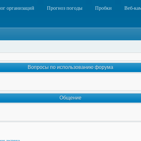
лог организаций
Прогноз погоды
Пробки
Веб-ка
Вопросы по использованию форума
Общение
ная лестница