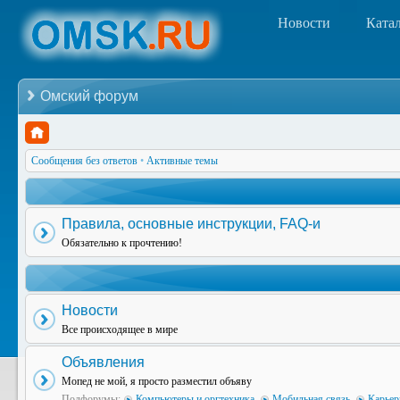
Новости
Ката
Омский форум
Сообщения без ответов
•
Активные темы
Правила, основные инструкции, FAQ-и
Обязательно к прочтению!
Новости
Все происходящее в мире
Объявления
Мопед не мой, я просто разместил объяву
Подфорумы:
Компьютеры и оргтехника
,
Мобильная связь
,
Карьер