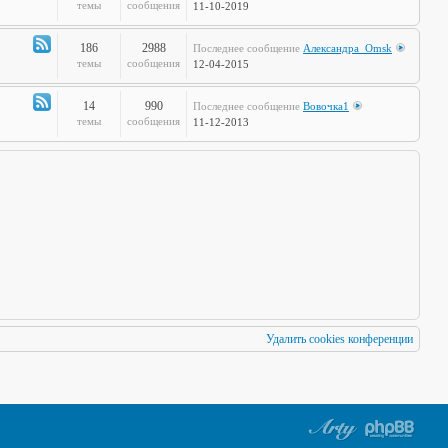
по
Канал
темы
сообщения
11-10-2019
Европам
-
Стальная
186
2988
Последнее сообщение
Александра_Omsk
печень
Канал
темы
сообщения
12-04-2015
-
Чудеса
14
990
Последнее сообщение
Вовочка1
Науки
Канал
темы
сообщения
11-12-2013
-
Мафия
Бессмертна
Удалить cookies конференции