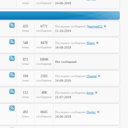
Канал
темы
сообщения
24-06-2018
-
Дела
Сердечные
435
6771
Последнее сообщение
Дмитрий12
Канал
темы
сообщения
11-10-2019
-
Театр
548
9479
Последнее сообщение
Mister
и
Канал
темы
сообщения
16-08-2018
Кино
-
Музыкальные
872
10046
Нет сообщений
Настроения
Канал
темы
сообщения
-
Hi-
194
2163
Последнее сообщение
Chantal
Tech
Канал
темы
сообщения
24-09-2016
-
Худграф
112
408
Последнее сообщение
leostr
Канал
темы
сообщения
21-07-2018
-
Кто
сказал
492
6045
Последнее сообщение
Dogler
Канал
темы
сообщения
24-06-2018
Мяу?
-
Книжная