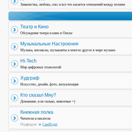
Знакомства, любовь, секс и все что касается отношений между полами
Театр и Кино
Обсуждение театра и кино в Омске
Музыкальные Настроения
Музыка, мюзиклы, музыканты и многое другое в мире музыки
Hi-Tech
Мир цифровых технологий
Худграф
Искусство, дизайн, фото, визуализация
Кто сказал Мяу?
Домашние, и не сильно, животные =)
Книжная полка
Читатели и писатели
Подфорум:
СамИздат