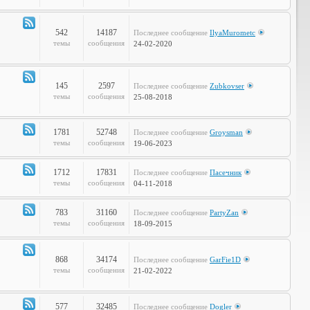
Объявления
542
14187
Последнее сообщение
IlyaMurometc
Канал
темы
сообщения
24-02-2020
-
Глобальные
проблемы
145
2597
Последнее сообщение
Zubkovser
Канал
темы
сообщения
25-08-2018
-
Кабинет
Профессора
1781
52748
Последнее сообщение
Groysman
Канал
темы
сообщения
19-06-2023
-
Наша
1712
17831
Последнее сообщение
Пасечник
Life
Канал
темы
сообщения
04-11-2018
-
LOL
783
31160
Последнее сообщение
PartyZan
Канал
темы
сообщения
18-09-2015
-
Фтопку!
868
34174
Последнее сообщение
GarFie1D
Канал
темы
сообщения
21-02-2022
-
Коммунити
577
32485
Последнее сообщение
Dogler