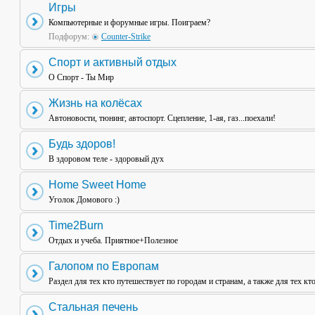
Игры
Компьютерные и форумные игры. Поиграем?
Подфорум:
Counter-Strike
Спорт и активный отдых
О Спорт - Ты Мир
Жизнь на колёсах
Автоновости, тюнинг, автоспорт. Сцепление, 1-ая, газ...поехали!
Будь здоров!
В здоровом теле - здоровый дух
Home Sweet Home
Уголок Домового :)
Time2Burn
Отдых и учеба. Приятное+Полезное
Галопом по Европам
Раздел для тех кто путешествует по городам и странам, а также для тех кт
Стальная печень