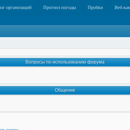
лог организаций
Прогноз погоды
Пробки
Веб-ка
Вопросы по использованию форума
Общение
ная лестница