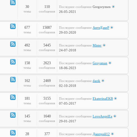
полка
30
110
Последнее сообщение
Gregorymen
Канал
темы
сообщения
26-05-2021
-
Игры
677
15087
Последнее сообщение
Анти][акеР
Канал
темы
сообщения
29-03-2020
-
Спорт
492
5445
Последнее сообщение
Mister
и
Канал
темы
сообщения
24-07-2018
активный
-
отдых
Жизнь
158
2623
Последнее сообщение
Groysman
на
Канал
темы
сообщения
18-06-2023
колёсах
-
Будь
162
2469
Последнее сообщение
dazik
здоров!
Канал
темы
сообщения
02-10-2018
-
Home
181
5155
Последнее сообщение
EkaterinaEKB
Sweet
Канал
темы
сообщения
07-05-2017
Home
-
Time2Burn
145
1640
Последнее сообщение
LoveAngelEa
Канал
темы
сообщения
29-01-2017
-
Галопом
28
377
Последнее сообщение
Дмитрий12