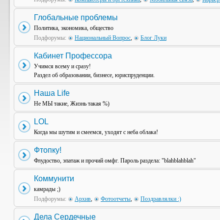
Глобальные проблемы
Политика, экономика, общество
Подфорумы:
Национальный Вопрос
,
Блог Луки
Кабинет Профессора
Учимся всему и сразу!
Раздел об образовании, бизнесе, юриспруденции.
Наша Life
Не МЫ такие, Жизнь такая %)
LOL
Когда мы шутим и смеемся, уходят с неба облака!
Фтопку!
Флудоство, эпатаж и прочий омфг. Пароль раздела: "blahblahblah"
Коммунити
камрады ;)
Подфорумы:
Архив
,
Фотоотчеты
,
Поздравлялки :)
Дела Сердечные