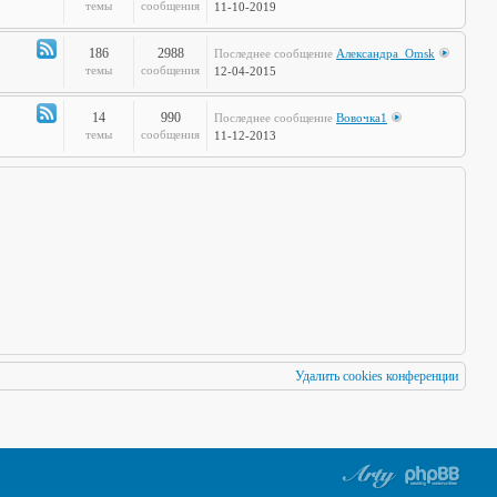
по
Канал
темы
сообщения
11-10-2019
Европам
-
Стальная
186
2988
Последнее сообщение
Александра_Omsk
печень
Канал
темы
сообщения
12-04-2015
-
Чудеса
14
990
Последнее сообщение
Вовочка1
Науки
Канал
темы
сообщения
11-12-2013
-
Мафия
Бессмертна
Удалить cookies конференции