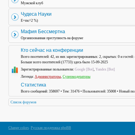
Мужской клуб
Чудеса Науки
E=mc^2 %)
Мафия Бессмертна
Организованная преступность на форуме
Кто сейчас на конференции
Всего посетителей:
42
, из них зарегистрированных: 2, скрытых: 0 и гостей
Больше всего посетителей (
17733
) здесь было 15-09-2025
Зарегистрированные пользователи:
Google [Bot]
,
Yandex [Bot]
Легенда:
Администраторы
,
Супермодераторы
Статистика
Всего сообщений:
358697
• Тем:
31476
• Пользователей:
35008
• Новый пол
Список форумов
Change colors
.
Русская поддержка phpBB