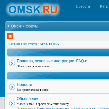
Новости
Ката
Омский форум
Сообщения без ответов
•
Активные темы
Правила, основные инструкции, FAQ-и
Обязательно к прочтению!
Новости
Все происходящее в мире
Объявления
Мопед не мой, я просто разместил объяву
Подфорумы:
Компьютеры и оргтехника
,
Мобильная связь
,
Карьер