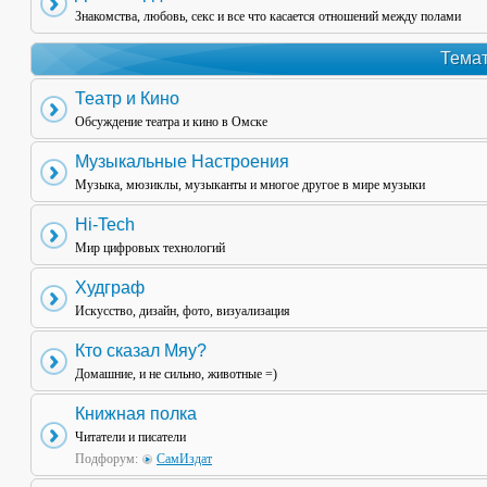
Знакомства, любовь, секс и все что касается отношений между полами
Темат
Театр и Кино
Обсуждение театра и кино в Омске
Музыкальные Настроения
Музыка, мюзиклы, музыканты и многое другое в мире музыки
Hi-Tech
Мир цифровых технологий
Худграф
Искусство, дизайн, фото, визуализация
Кто сказал Мяу?
Домашние, и не сильно, животные =)
Книжная полка
Читатели и писатели
Подфорум:
СамИздат