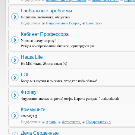
Глобальные проблемы
Политика, экономика, общество
Подфорумы:
Национальный Вопрос
,
Блог Луки
Кабинет Профессора
Учимся всему и сразу!
Раздел об образовании, бизнесе, юриспруденции.
Наша Life
Не МЫ такие, Жизнь такая %)
LOL
Когда мы шутим и смеемся, уходят с неба облака!
Фтопку!
Флудоство, эпатаж и прочий омфг. Пароль раздела: "blahblahblah"
Коммунити
камрады ;)
Подфорумы:
Архив
,
Фотоотчеты
,
Поздравлялки :)
Дела Сердечные