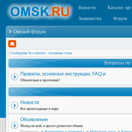
Новости
Каталог ор
Знакомства
Форум
Омский форум
Сообщения без ответов
•
Активные темы
Вопросы по
Правила, основные инструкции, FAQ-и
Обязательно к прочтению!
Новости
Все происходящее в мире
Объявления
Мопед не мой, я просто разместил объяву
Подфорумы:
Компьютеры и оргтехника
,
Мобильная связь
,
Карьер