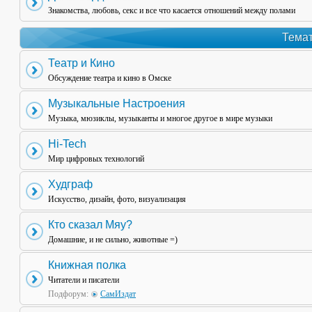
Знакомства, любовь, секс и все что касается отношений между полами
Темат
Театр и Кино
Обсуждение театра и кино в Омске
Музыкальные Настроения
Музыка, мюзиклы, музыканты и многое другое в мире музыки
Hi-Tech
Мир цифровых технологий
Худграф
Искусство, дизайн, фото, визуализация
Кто сказал Мяу?
Домашние, и не сильно, животные =)
Книжная полка
Читатели и писатели
Подфорум:
СамИздат