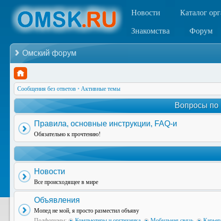
Новости
Каталог ор
Знакомства
Форум
Омский форум
Сообщения без ответов
•
Активные темы
Вопросы по
Правила, основные инструкции, FAQ-и
Обязательно к прочтению!
Новости
Все происходящее в мире
Объявления
Мопед не мой, я просто разместил объяву
Подфорумы:
Компьютеры и оргтехника
,
Мобильная связь
,
Карьер