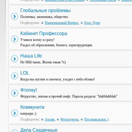
Глобальные проблемы
Политика, экономика, общество
Подфорумы:
Национальный Вопрос
,
Блог Луки
Кабинет Профессора
Учимся всему и сразу!
Раздел об образовании, бизнесе, юриспруденции.
Наша Life
Не МЫ такие, Жизнь такая %)
LOL
Когда мы шутим и смеемся, уходят с неба облака!
Фтопку!
Флудоство, эпатаж и прочий омфг. Пароль раздела: "blahblahblah"
Коммунити
камрады ;)
Подфорумы:
Архив
,
Фотоотчеты
,
Поздравлялки :)
Дела Сердечные