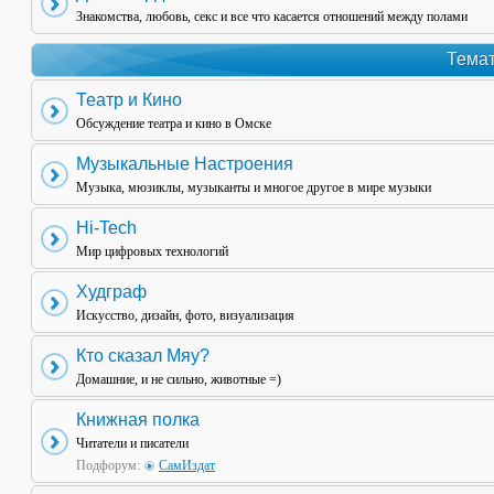
Знакомства, любовь, секс и все что касается отношений между полами
Темат
Театр и Кино
Обсуждение театра и кино в Омске
Музыкальные Настроения
Музыка, мюзиклы, музыканты и многое другое в мире музыки
Hi-Tech
Мир цифровых технологий
Худграф
Искусство, дизайн, фото, визуализация
Кто сказал Мяу?
Домашние, и не сильно, животные =)
Книжная полка
Читатели и писатели
Подфорум:
СамИздат