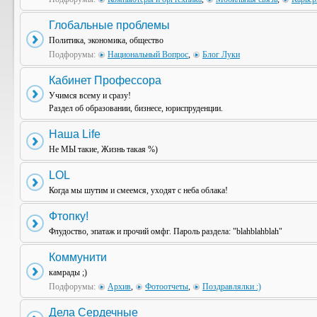
Глобальные проблемы
Политика, экономика, общество
Подфорумы:
Национальный Вопрос
,
Блог Луки
Кабинет Профессора
Учимся всему и сразу!
Раздел об образовании, бизнесе, юриспруденции.
Наша Life
Не МЫ такие, Жизнь такая %)
LOL
Когда мы шутим и смеемся, уходят с неба облака!
Фтопку!
Флудоство, эпатаж и прочий омфг. Пароль раздела: "blahblahblah"
Коммунити
камрады ;)
Подфорумы:
Архив
,
Фотоотчеты
,
Поздравлялки :)
Дела Сердечные