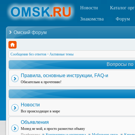
Новости
Каталог ор
Знакомства
Форум
Омский форум
Сообщения без ответов
•
Активные темы
Вопросы по
Правила, основные инструкции, FAQ-и
Обязательно к прочтению!
Новости
Все происходящее в мире
Объявления
Мопед не мой, я просто разместил объяву
Подфорумы:
Компьютеры и оргтехника
,
Мобильная связь
,
Карьер