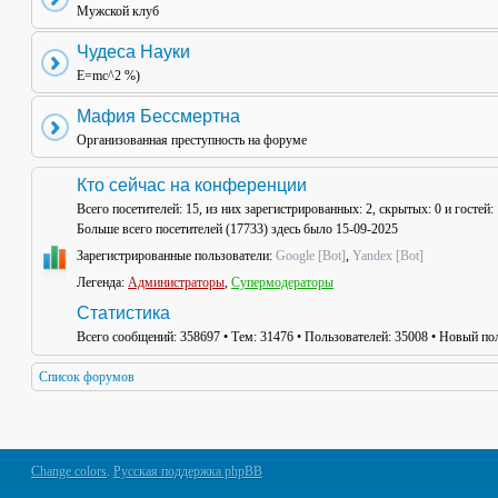
Мужской клуб
Чудеса Науки
E=mc^2 %)
Мафия Бессмертна
Организованная преступность на форуме
Кто сейчас на конференции
Всего посетителей:
15
, из них зарегистрированных: 2, скрытых: 0 и гостей
Больше всего посетителей (
17733
) здесь было 15-09-2025
Зарегистрированные пользователи:
Google [Bot]
,
Yandex [Bot]
Легенда:
Администраторы
,
Супермодераторы
Статистика
Всего сообщений:
358697
• Тем:
31476
• Пользователей:
35008
• Новый пол
Список форумов
Change colors
.
Русская поддержка phpBB