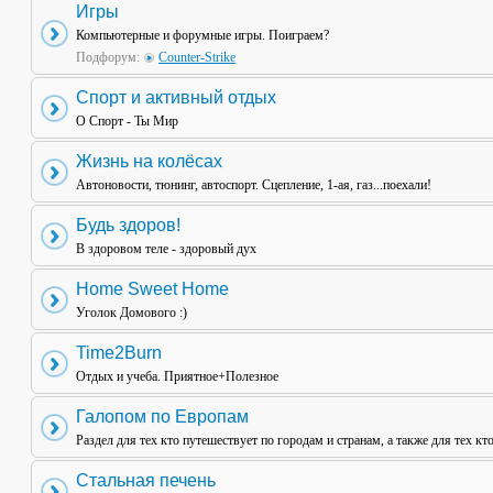
Игры
Компьютерные и форумные игры. Поиграем?
Подфорум:
Counter-Strike
Спорт и активный отдых
О Спорт - Ты Мир
Жизнь на колёсах
Автоновости, тюнинг, автоспорт. Сцепление, 1-ая, газ...поехали!
Будь здоров!
В здоровом теле - здоровый дух
Home Sweet Home
Уголок Домового :)
Time2Burn
Отдых и учеба. Приятное+Полезное
Галопом по Европам
Раздел для тех кто путешествует по городам и странам, а также для тех кт
Стальная печень