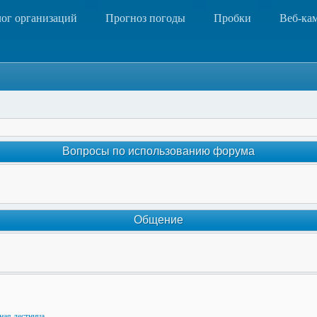
лог организаций
Прогноз погоды
Пробки
Веб-ка
Вопросы по использованию форума
Общение
ная лестница