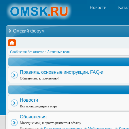
Новости
Ката
Омский форум
Сообщения без ответов
•
Активные темы
Правила, основные инструкции, FAQ-и
Обязательно к прочтению!
Новости
Все происходящее в мире
Объявления
Мопед не мой, я просто разместил объяву
Подфорумы:
Компьютеры и оргтехника
,
Мобильная связь
,
Карьер