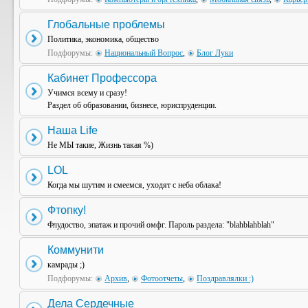
Глобальные проблемы
Политика, экономика, общество
Подфорумы:
Национальный Вопрос
,
Блог Луки
Кабинет Профессора
Учимся всему и сразу!
Раздел об образовании, бизнесе, юриспруденции.
Наша Life
Не МЫ такие, Жизнь такая %)
LOL
Когда мы шутим и смеемся, уходят с неба облака!
Фтопку!
Флудоство, эпатаж и прочий омфг. Пароль раздела: "blahblahblah"
Коммунити
камрады ;)
Подфорумы:
Архив
,
Фотоотчеты
,
Поздравлялки :)
Дела Сердечные