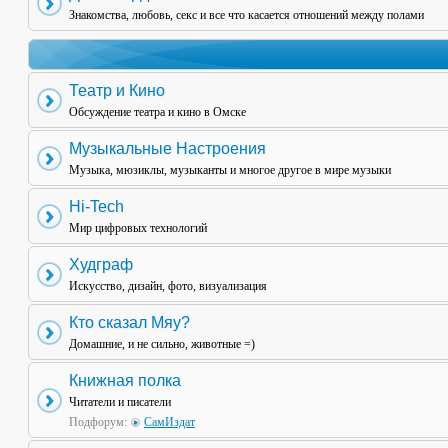
Знакомства, любовь, секс и все что касается отношений между полами
Театр и Кино
Обсуждение театра и кино в Омске
Музыкальные Настроения
Музыка, мюзиклы, музыканты и многое другое в мире музыки
Hi-Tech
Мир цифровых технологий
Худграф
Искусство, дизайн, фото, визуализация
Кто сказал Мяу?
Домашние, и не сильно, животные =)
Книжная полка
Читатели и писатели
Подфорум:
СамИздат