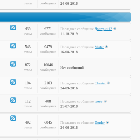
Канал
темы
сообщения
24-06-2018
-
Дела
Сердечные
435
6771
Последнее сообщение
Дмитрий12
Канал
темы
сообщения
11-10-2019
-
Театр
548
9479
Последнее сообщение
Mister
и
Канал
темы
сообщения
16-08-2018
Кино
-
Музыкальные
872
10046
Нет сообщений
Настроения
Канал
темы
сообщения
-
Hi-
194
2163
Последнее сообщение
Chantal
Tech
Канал
темы
сообщения
24-09-2016
-
Худграф
112
408
Последнее сообщение
leostr
Канал
темы
сообщения
21-07-2018
-
Кто
сказал
492
6045
Последнее сообщение
Dogler
Канал
темы
сообщения
24-06-2018
Мяу?
-
Книжная