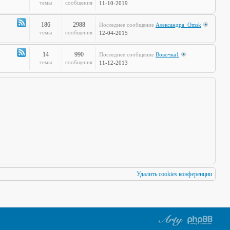
по
Канал
темы
сообщения
11-10-2019
Европам
-
Стальная
186
2988
Последнее сообщение
Александра_Omsk
печень
Канал
темы
сообщения
12-04-2015
-
Чудеса
14
990
Последнее сообщение
Вовочка1
Науки
Канал
темы
сообщения
11-12-2013
-
Мафия
Бессмертна
Удалить cookies конференции