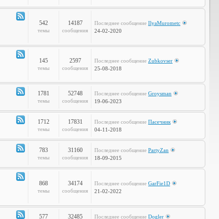
Объявления
542
14187
Последнее сообщение
IlyaMurometc
Канал
темы
сообщения
24-02-2020
-
Глобальные
проблемы
145
2597
Последнее сообщение
Zubkovser
Канал
темы
сообщения
25-08-2018
-
Кабинет
Профессора
1781
52748
Последнее сообщение
Groysman
Канал
темы
сообщения
19-06-2023
-
Наша
1712
17831
Последнее сообщение
Пасечник
Life
Канал
темы
сообщения
04-11-2018
-
LOL
783
31160
Последнее сообщение
PartyZan
Канал
темы
сообщения
18-09-2015
-
Фтопку!
868
34174
Последнее сообщение
GarFie1D
Канал
темы
сообщения
21-02-2022
-
Коммунити
577
32485
Последнее сообщение
Dogler