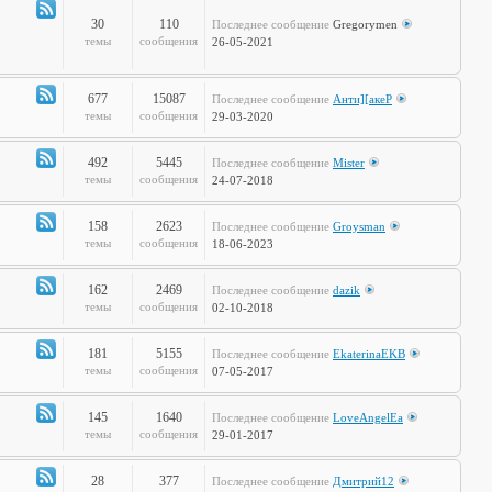
полка
30
110
Последнее сообщение
Gregorymen
Канал
темы
сообщения
26-05-2021
-
Игры
677
15087
Последнее сообщение
Анти][акеР
Канал
темы
сообщения
29-03-2020
-
Спорт
492
5445
Последнее сообщение
Mister
и
Канал
темы
сообщения
24-07-2018
активный
-
отдых
Жизнь
158
2623
Последнее сообщение
Groysman
на
Канал
темы
сообщения
18-06-2023
колёсах
-
Будь
162
2469
Последнее сообщение
dazik
здоров!
Канал
темы
сообщения
02-10-2018
-
Home
181
5155
Последнее сообщение
EkaterinaEKB
Sweet
Канал
темы
сообщения
07-05-2017
Home
-
Time2Burn
145
1640
Последнее сообщение
LoveAngelEa
Канал
темы
сообщения
29-01-2017
-
Галопом
28
377
Последнее сообщение
Дмитрий12