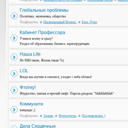
Глобальные проблемы
Политика, экономика, общество
Подфорумы:
Национальный Вопрос
,
Блог Луки
Кабинет Профессора
Учимся всему и сразу!
Раздел об образовании, бизнесе, юриспруденции.
Наша Life
Не МЫ такие, Жизнь такая %)
LOL
Когда мы шутим и смеемся, уходят с неба облака!
Фтопку!
Флудоство, эпатаж и прочий омфг. Пароль раздела: "blahblahblah"
Коммунити
камрады ;)
Подфорумы:
Архив
,
Фотоотчеты
,
Поздравлялки :)
Дела Сердечные