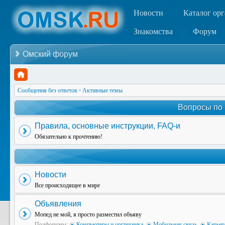
Новости
Каталог ор
Знакомства
Форум
Омский форум
Сообщения без ответов
•
Активные темы
Вопросы по
Правила, основные инструкции, FAQ-и
Обязательно к прочтению!
Новости
Все происходящее в мире
Объявления
Мопед не мой, я просто разместил объяву
Подфорумы:
Компьютеры и оргтехника
,
Мобильная связь
,
Карьер