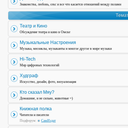
Знакомства, любовь, секс и все что касается отношений между полами
Темат
Театр и Кино
Обсуждение театра и кино в Омске
Музыкальные Настроения
Музыка, мюзиклы, музыканты и многое другое в мире музыки
Hi-Tech
Мир цифровых технологий
Худграф
Искусство, дизайн, фото, визуализация
Кто сказал Мяу?
Домашние, и не сильно, животные =)
Книжная полка
Читатели и писатели
Подфорум:
СамИздат