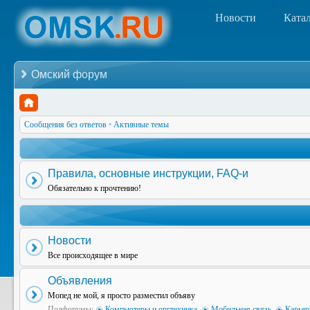
Новости
Ката
Омский форум
Сообщения без ответов
•
Активные темы
Правила, основные инструкции, FAQ-и
Обязательно к прочтению!
Новости
Все происходящее в мире
Объявления
Мопед не мой, я просто разместил объяву
Подфорумы:
Компьютеры и оргтехника
,
Мобильная связь
,
Карьер