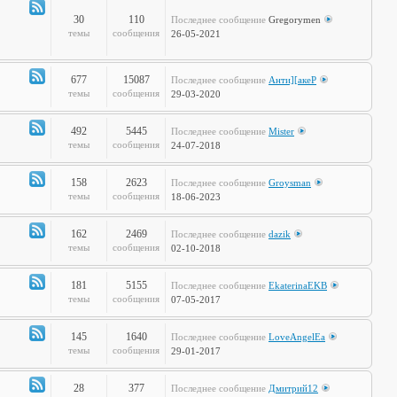
полка
30
110
Последнее сообщение
Gregorymen
Канал
темы
сообщения
26-05-2021
-
Игры
677
15087
Последнее сообщение
Анти][акеР
Канал
темы
сообщения
29-03-2020
-
Спорт
492
5445
Последнее сообщение
Mister
и
Канал
темы
сообщения
24-07-2018
активный
-
отдых
Жизнь
158
2623
Последнее сообщение
Groysman
на
Канал
темы
сообщения
18-06-2023
колёсах
-
Будь
162
2469
Последнее сообщение
dazik
здоров!
Канал
темы
сообщения
02-10-2018
-
Home
181
5155
Последнее сообщение
EkaterinaEKB
Sweet
Канал
темы
сообщения
07-05-2017
Home
-
Time2Burn
145
1640
Последнее сообщение
LoveAngelEa
Канал
темы
сообщения
29-01-2017
-
Галопом
28
377
Последнее сообщение
Дмитрий12