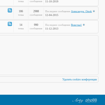
по
Канал
темы
сообщения
11-10-2019
Европам
-
Стальная
186
2988
Последнее сообщение
Александра_Omsk
печень
Канал
темы
сообщения
12-04-2015
-
Чудеса
14
990
Последнее сообщение
Вовочка1
Науки
Канал
темы
сообщения
11-12-2013
-
Мафия
Бессмертна
Удалить cookies конференции