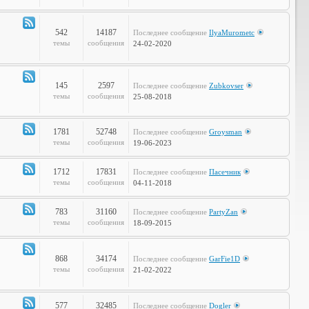
Объявления
542
14187
Последнее сообщение
IlyaMurometc
Канал
темы
сообщения
24-02-2020
-
Глобальные
проблемы
145
2597
Последнее сообщение
Zubkovser
Канал
темы
сообщения
25-08-2018
-
Кабинет
Профессора
1781
52748
Последнее сообщение
Groysman
Канал
темы
сообщения
19-06-2023
-
Наша
1712
17831
Последнее сообщение
Пасечник
Life
Канал
темы
сообщения
04-11-2018
-
LOL
783
31160
Последнее сообщение
PartyZan
Канал
темы
сообщения
18-09-2015
-
Фтопку!
868
34174
Последнее сообщение
GarFie1D
Канал
темы
сообщения
21-02-2022
-
Коммунити
577
32485
Последнее сообщение
Dogler