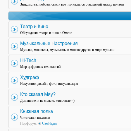
Знакомства, любовь, секс и все что касается отношений между полами
Театр и Кино
Обсуждение театра и кино в Омске
Музыкальные Настроения
Музыка, мюзиклы, музыканты и многое другое в мире музыки
Hi-Tech
Мир цифровых технологий
Худграф
Искусство, дизайн, фото, визуализация
Кто сказал Мяу?
Домашние, и не сильно, животные =)
Книжная полка
Читатели и писатели
Подфорум:
СамИздат