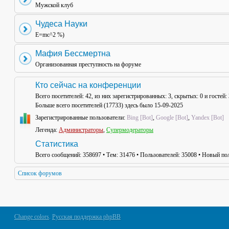
Мужской клуб
Чудеса Науки
E=mc^2 %)
Мафия Бессмертна
Организованная преступность на форуме
Кто сейчас на конференции
Всего посетителей:
42
, из них зарегистрированных: 3, скрытых: 0 и гостей
Больше всего посетителей (
17733
) здесь было 15-09-2025
Зарегистрированные пользователи:
Bing [Bot]
,
Google [Bot]
,
Yandex [Bot]
Легенда:
Администраторы
,
Супермодераторы
Статистика
Всего сообщений:
358697
• Тем:
31476
• Пользователей:
35008
• Новый пол
Список форумов
Change colors
.
Русская поддержка phpBB