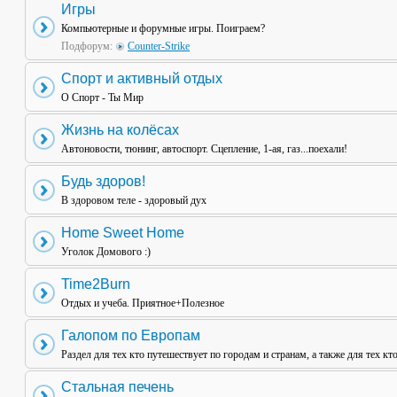
Игры
Компьютерные и форумные игры. Поиграем?
Подфорум:
Counter-Strike
Спорт и активный отдых
О Спорт - Ты Мир
Жизнь на колёсах
Автоновости, тюнинг, автоспорт. Сцепление, 1-ая, газ...поехали!
Будь здоров!
В здоровом теле - здоровый дух
Home Sweet Home
Уголок Домового :)
Time2Burn
Отдых и учеба. Приятное+Полезное
Галопом по Европам
Раздел для тех кто путешествует по городам и странам, а также для тех кт
Стальная печень