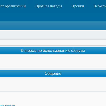
лог организаций
Прогноз погоды
Пробки
Веб-ка
Вопросы по использованию форума
Общение
ная лестница