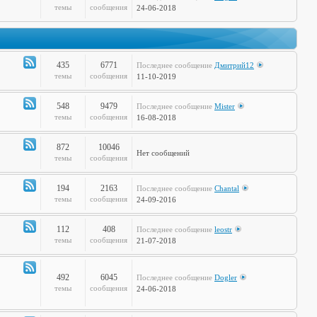
Канал
темы
сообщения
24-06-2018
-
Дела
Сердечные
435
6771
Последнее сообщение
Дмитрий12
Канал
темы
сообщения
11-10-2019
-
Театр
548
9479
Последнее сообщение
Mister
и
Канал
темы
сообщения
16-08-2018
Кино
-
Музыкальные
872
10046
Нет сообщений
Настроения
Канал
темы
сообщения
-
Hi-
194
2163
Последнее сообщение
Chantal
Tech
Канал
темы
сообщения
24-09-2016
-
Худграф
112
408
Последнее сообщение
leostr
Канал
темы
сообщения
21-07-2018
-
Кто
сказал
492
6045
Последнее сообщение
Dogler
Канал
темы
сообщения
24-06-2018
Мяу?
-
Книжная