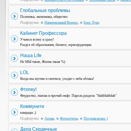
Глобальные проблемы
Политика, экономика, общество
Подфорумы:
Национальный Вопрос
,
Блог Луки
Кабинет Профессора
Учимся всему и сразу!
Раздел об образовании, бизнесе, юриспруденции.
Наша Life
Не МЫ такие, Жизнь такая %)
LOL
Когда мы шутим и смеемся, уходят с неба облака!
Фтопку!
Флудоство, эпатаж и прочий омфг. Пароль раздела: "blahblahblah"
Коммунити
камрады ;)
Подфорумы:
Архив
,
Фотоотчеты
,
Поздравлялки :)
Дела Сердечные