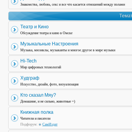
Знакомства, любовь, секс и все что касается отношений между полами
Темат
Театр и Кино
Обсуждение театра и кино в Омске
Музыкальные Настроения
Музыка, мюзиклы, музыканты и многое другое в мире музыки
Hi-Tech
Мир цифровых технологий
Худграф
Искусство, дизайн, фото, визуализация
Кто сказал Мяу?
Домашние, и не сильно, животные =)
Книжная полка
Читатели и писатели
Подфорум:
СамИздат