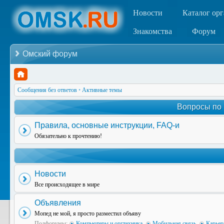
Новости
Каталог ор
Знакомства
Форум
Омский форум
Сообщения без ответов
•
Активные темы
Вопросы по
Правила, основные инструкции, FAQ-и
Обязательно к прочтению!
Новости
Все происходящее в мире
Объявления
Мопед не мой, я просто разместил объяву
Подфорумы:
Компьютеры и оргтехника
,
Мобильная связь
,
Карьер