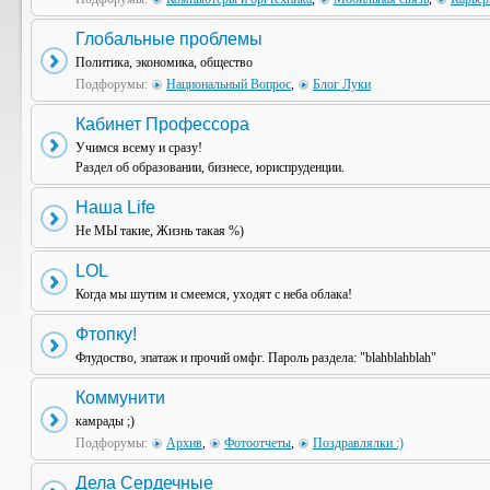
Глобальные проблемы
Политика, экономика, общество
Подфорумы:
Национальный Вопрос
,
Блог Луки
Кабинет Профессора
Учимся всему и сразу!
Раздел об образовании, бизнесе, юриспруденции.
Наша Life
Не МЫ такие, Жизнь такая %)
LOL
Когда мы шутим и смеемся, уходят с неба облака!
Фтопку!
Флудоство, эпатаж и прочий омфг. Пароль раздела: "blahblahblah"
Коммунити
камрады ;)
Подфорумы:
Архив
,
Фотоотчеты
,
Поздравлялки :)
Дела Сердечные