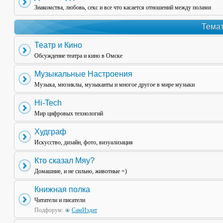
Знакомства, любовь, секс и все что касается отношений между полами
Темат
Театр и Кино
Обсуждение театра и кино в Омске
Музыкальные Настроения
Музыка, мюзиклы, музыканты и многое другое в мире музыки
Hi-Tech
Мир цифровых технологий
Худграф
Искусство, дизайн, фото, визуализация
Кто сказал Мяу?
Домашние, и не сильно, животные =)
Книжная полка
Читатели и писатели
Подфорум:
СамИздат