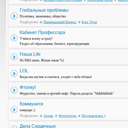
Глобальные проблемы
Политика, экономика, общество
Подфорумы:
Национальный Вопрос
,
Блог Луки
Кабинет Профессора
Учимся всему и сразу!
Раздел об образовании, бизнесе, юриспруденции.
Наша Life
Не МЫ такие, Жизнь такая %)
LOL
Когда мы шутим и смеемся, уходят с неба облака!
Фтопку!
Флудоство, эпатаж и прочий омфг. Пароль раздела: "blahblahblah"
Коммунити
камрады ;)
Подфорумы:
Архив
,
Фотоотчеты
,
Поздравлялки :)
Дела Сердечные