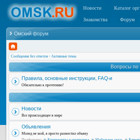
Новости
Каталог ор
Знакомства
Форум
Омский форум
Сообщения без ответов
•
Активные темы
Вопросы по
Правила, основные инструкции, FAQ-и
Обязательно к прочтению!
Новости
Все происходящее в мире
Объявления
Мопед не мой, я просто разместил объяву
Подфорумы:
Компьютеры и оргтехника
,
Мобильная связь
,
Карьер