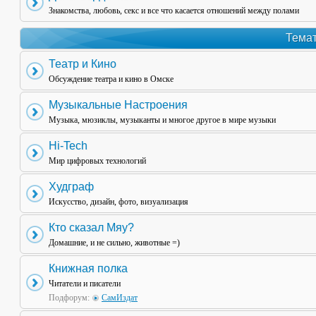
Знакомства, любовь, секс и все что касается отношений между полами
Темат
Театр и Кино
Обсуждение театра и кино в Омске
Музыкальные Настроения
Музыка, мюзиклы, музыканты и многое другое в мире музыки
Hi-Tech
Мир цифровых технологий
Худграф
Искусство, дизайн, фото, визуализация
Кто сказал Мяу?
Домашние, и не сильно, животные =)
Книжная полка
Читатели и писатели
Подфорум:
СамИздат