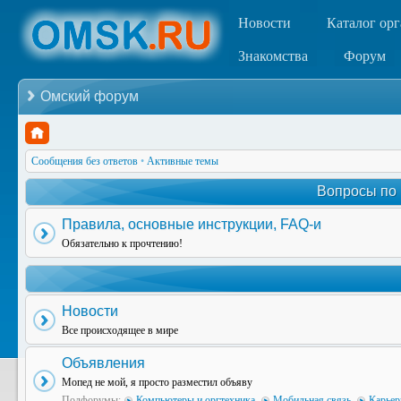
Новости
Каталог ор
Знакомства
Форум
Омский форум
Сообщения без ответов
•
Активные темы
Вопросы по
Правила, основные инструкции, FAQ-и
Обязательно к прочтению!
Новости
Все происходящее в мире
Объявления
Мопед не мой, я просто разместил объяву
Подфорумы:
Компьютеры и оргтехника
,
Мобильная связь
,
Карьер