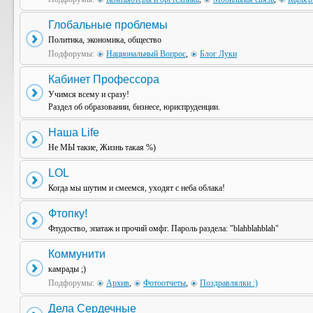
Глобальные проблемы
Политика, экономика, общество
Подфорумы:
Национальный Вопрос
,
Блог Луки
Кабинет Профессора
Учимся всему и сразу!
Раздел об образовании, бизнесе, юриспруденции.
Наша Life
Не МЫ такие, Жизнь такая %)
LOL
Когда мы шутим и смеемся, уходят с неба облака!
Фтопку!
Флудоство, эпатаж и прочий омфг. Пароль раздела: "blahblahblah"
Коммунити
камрады ;)
Подфорумы:
Архив
,
Фотоотчеты
,
Поздравлялки :)
Дела Сердечные