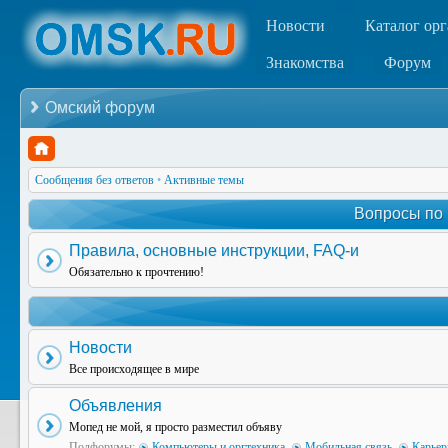
Новости
Каталог ор
Знакомства
Форум
Омский форум
Сообщения без ответов
•
Активные темы
Вопросы по
Правила, основные инструкции, FAQ-и
Обязательно к прочтению!
Новости
Все происходящее в мире
Объявления
Мопед не мой, я просто разместил объяву
Подфорумы:
Компьютеры и оргтехника
,
Мобильная связь
,
Карьер