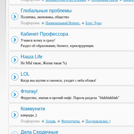
Глобальные проблемы
Политика, экономика, общество
Подфорумы:
Национальный Вопрос
,
Блог Луки
Кабинет Профессора
Учимся всему и сразу!
Раздел об образовании, бизнесе, юриспруденции.
Наша Life
Не МЫ такие, Жизнь такая %)
LOL
Когда мы шутим и смеемся, уходят с неба облака!
Фтопку!
Флудоство, эпатаж и прочий омфг. Пароль раздела: "blahblahblah"
Коммунити
камрады ;)
Подфорумы:
Архив
,
Фотоотчеты
,
Поздравлялки :)
Дела Сердечные