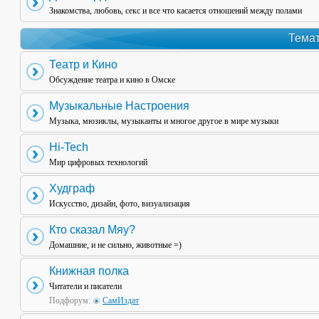
Знакомства, любовь, секс и все что касается отношений между полами
Темат
Театр и Кино
Обсуждение театра и кино в Омске
Музыкальные Настроения
Музыка, мюзиклы, музыканты и многое другое в мире музыки
Hi-Tech
Мир цифровых технологий
Худграф
Искусство, дизайн, фото, визуализация
Кто сказал Мяу?
Домашние, и не сильно, животные =)
Книжная полка
Читатели и писатели
Подфорум:
СамИздат