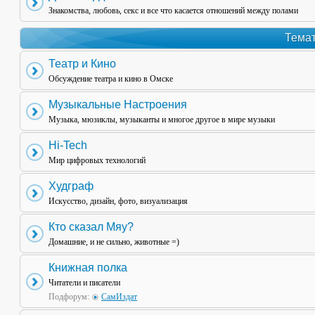
Знакомства, любовь, секс и все что касается отношений между полами
Темат
Театр и Кино
Обсуждение театра и кино в Омске
Музыкальные Настроения
Музыка, мюзиклы, музыканты и многое другое в мире музыки
Hi-Tech
Мир цифровых технологий
Худграф
Искусство, дизайн, фото, визуализация
Кто сказал Мяу?
Домашние, и не сильно, животные =)
Книжная полка
Читатели и писатели
Подфорум:
СамИздат