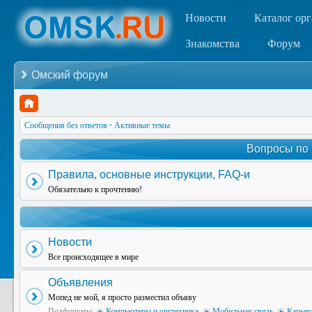
Новости
Каталог ор
Знакомства
Форум
Омский форум
Сообщения без ответов
•
Активные темы
Вопросы по
Правила, основные инструкции, FAQ-и
Обязательно к прочтению!
Новости
Все происходящее в мире
Объявления
Мопед не мой, я просто разместил объяву
Подфорумы:
Компьютеры и оргтехника
,
Мобильная связь
,
Карьер