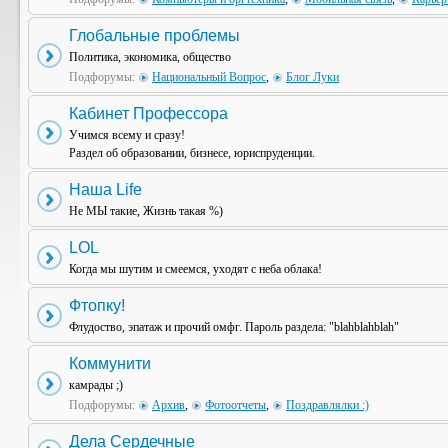
Глобальные проблемы
Политика, экономика, общество
Подфорумы:
Национальный Вопрос
,
Блог Луки
Кабинет Профессора
Учимся всему и сразу!
Раздел об образовании, бизнесе, юриспруденции.
Наша Life
Не МЫ такие, Жизнь такая %)
LOL
Когда мы шутим и смеемся, уходят с неба облака!
Фтопку!
Флудоство, эпатаж и прочий омфг. Пароль раздела: "blahblahblah"
Коммунити
камрады ;)
Подфорумы:
Архив
,
Фотоотчеты
,
Поздравлялки :)
Дела Сердечные