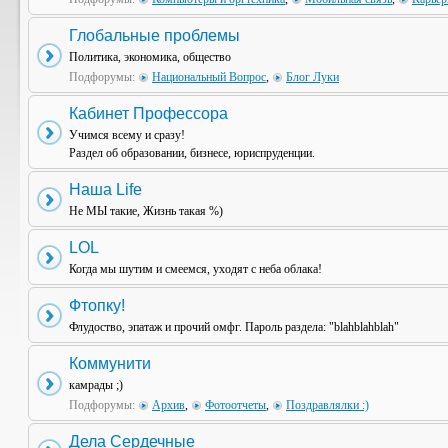
Глобальные проблемы
Политика, экономика, общество
Подфорумы:
Национальный Вопрос
,
Блог Луки
Кабинет Профессора
Учимся всему и сразу!
Раздел об образовании, бизнесе, юриспруденции.
Наша Life
Не МЫ такие, Жизнь такая %)
LOL
Когда мы шутим и смеемся, уходят с неба облака!
Фтопку!
Флудоство, эпатаж и прочий омфг. Пароль раздела: "blahblahblah"
Коммунити
камрады ;)
Подфорумы:
Архив
,
Фотоотчеты
,
Поздравлялки :)
Дела Сердечные