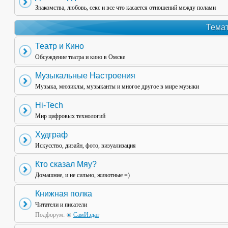
Знакомства, любовь, секс и все что касается отношений между полами
Темат
Театр и Кино
Обсуждение театра и кино в Омске
Музыкальные Настроения
Музыка, мюзиклы, музыканты и многое другое в мире музыки
Hi-Tech
Мир цифровых технологий
Худграф
Искусство, дизайн, фото, визуализация
Кто сказал Мяу?
Домашние, и не сильно, животные =)
Книжная полка
Читатели и писатели
Подфорум:
СамИздат