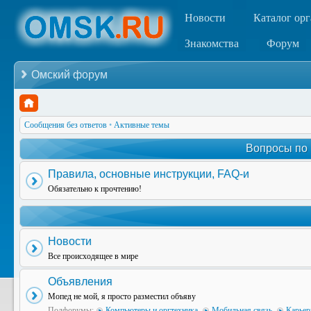
Новости
Каталог ор
Знакомства
Форум
Омский форум
Сообщения без ответов
•
Активные темы
Вопросы по
Правила, основные инструкции, FAQ-и
Обязательно к прочтению!
Новости
Все происходящее в мире
Объявления
Мопед не мой, я просто разместил объяву
Подфорумы:
Компьютеры и оргтехника
,
Мобильная связь
,
Карьер