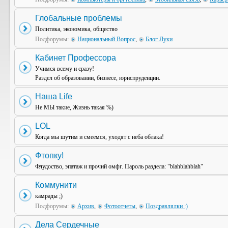
Глобальные проблемы
Политика, экономика, общество
Подфорумы:
Национальный Вопрос
,
Блог Луки
Кабинет Профессора
Учимся всему и сразу!
Раздел об образовании, бизнесе, юриспруденции.
Наша Life
Не МЫ такие, Жизнь такая %)
LOL
Когда мы шутим и смеемся, уходят с неба облака!
Фтопку!
Флудоство, эпатаж и прочий омфг. Пароль раздела: "blahblahblah"
Коммунити
камрады ;)
Подфорумы:
Архив
,
Фотоотчеты
,
Поздравлялки :)
Дела Сердечные