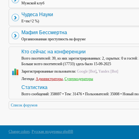
Мужской клуб
Чудеса Науки
E=mc^2 %)
Мафия Бессмертна
Организованная преступность на форуме
Кто сейчас на конференции
Всего посетителей:
39
, из них зарегистрированных: 2, скрытых: 0 и гостей
Больше всего посетителей (
17733
) здесь было 15-09-2025
Зарегистрированные пользователи:
Google [Bot]
,
Yandex [Bot]
Легенда:
Администраторы
,
Супермодераторы
Статистика
Всего сообщений:
358697
• Тем:
31476
• Пользователей:
35008
• Новый пол
Список форумов
Change colors
.
Русская поддержка phpBB