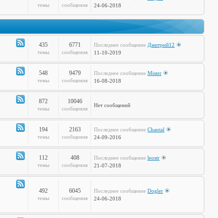
Канал
темы
сообщения
24-06-2018
-
Дела
Сердечные
435
6771
Последнее сообщение
Дмитрий12
Канал
темы
сообщения
11-10-2019
-
Театр
548
9479
Последнее сообщение
Mister
и
Канал
темы
сообщения
16-08-2018
Кино
-
Музыкальные
872
10046
Нет сообщений
Настроения
Канал
темы
сообщения
-
Hi-
194
2163
Последнее сообщение
Chantal
Tech
Канал
темы
сообщения
24-09-2016
-
Худграф
112
408
Последнее сообщение
leostr
Канал
темы
сообщения
21-07-2018
-
Кто
сказал
492
6045
Последнее сообщение
Dogler
Канал
темы
сообщения
24-06-2018
Мяу?
-
Книжная