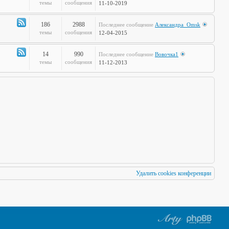
по
Канал
темы
сообщения
11-10-2019
Европам
-
Стальная
186
2988
Последнее сообщение
Александра_Omsk
печень
Канал
темы
сообщения
12-04-2015
-
Чудеса
14
990
Последнее сообщение
Вовочка1
Науки
Канал
темы
сообщения
11-12-2013
-
Мафия
Бессмертна
Удалить cookies конференции