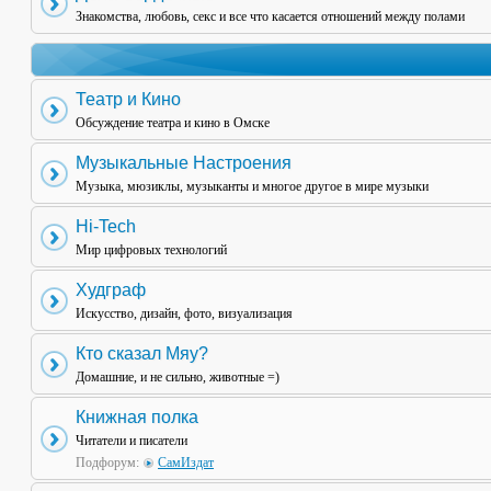
Знакомства, любовь, секс и все что касается отношений между полами
Театр и Кино
Обсуждение театра и кино в Омске
Музыкальные Настроения
Музыка, мюзиклы, музыканты и многое другое в мире музыки
Hi-Tech
Мир цифровых технологий
Худграф
Искусство, дизайн, фото, визуализация
Кто сказал Мяу?
Домашние, и не сильно, животные =)
Книжная полка
Читатели и писатели
Подфорум:
СамИздат