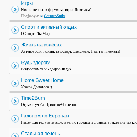
Игры
Компьютерные и форумные игры. Поиграем?
Подфорум:
Counter-Strike
Спорт и активный отдых
О Спорт - Ты Мир
Жизнь на колёсах
Автоновости, тюнинг, автоспорт. Сцепление, 1-ая, газ...поехали!
Будь здоров!
В здоровом теле - здоровый дух
Home Sweet Home
Уголок Домового :)
Time2Burn
Отдых и учеба. Приятное+Полезное
Галопом по Европам
Раздел для тех кто путешествует по городам и странам, а также для тех кт
Стальная печень