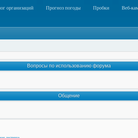
лог организаций
Прогноз погоды
Пробки
Веб-ка
Вопросы по использованию форума
Общение
ная лестница