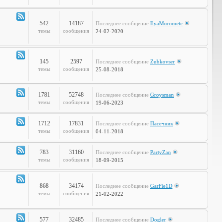
Объявления
542
14187
Последнее сообщение
IlyaMurometc
Канал
темы
сообщения
24-02-2020
-
Глобальные
проблемы
145
2597
Последнее сообщение
Zubkovser
Канал
темы
сообщения
25-08-2018
-
Кабинет
Профессора
1781
52748
Последнее сообщение
Groysman
Канал
темы
сообщения
19-06-2023
-
Наша
1712
17831
Последнее сообщение
Пасечник
Life
Канал
темы
сообщения
04-11-2018
-
LOL
783
31160
Последнее сообщение
PartyZan
Канал
темы
сообщения
18-09-2015
-
Фтопку!
868
34174
Последнее сообщение
GarFie1D
Канал
темы
сообщения
21-02-2022
-
Коммунити
577
32485
Последнее сообщение
Dogler