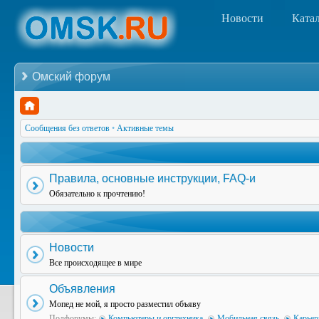
Новости
Ката
Омский форум
Сообщения без ответов
•
Активные темы
Правила, основные инструкции, FAQ-и
Обязательно к прочтению!
Новости
Все происходящее в мире
Объявления
Мопед не мой, я просто разместил объяву
Подфорумы:
Компьютеры и оргтехника
,
Мобильная связь
,
Карьер