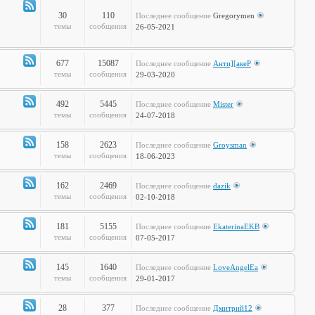
полка
30
110
Последнее сообщение
Gregorymen
Канал
темы
сообщения
26-05-2021
-
Игры
677
15087
Последнее сообщение
Анти][акеР
Канал
темы
сообщения
29-03-2020
-
Спорт
492
5445
Последнее сообщение
Mister
и
Канал
темы
сообщения
24-07-2018
активный
-
отдых
Жизнь
158
2623
Последнее сообщение
Groysman
на
Канал
темы
сообщения
18-06-2023
колёсах
-
Будь
162
2469
Последнее сообщение
dazik
здоров!
Канал
темы
сообщения
02-10-2018
-
Home
181
5155
Последнее сообщение
EkaterinaEKB
Sweet
Канал
темы
сообщения
07-05-2017
Home
-
Time2Burn
145
1640
Последнее сообщение
LoveAngelEa
Канал
темы
сообщения
29-01-2017
-
Галопом
28
377
Последнее сообщение
Дмитрий12