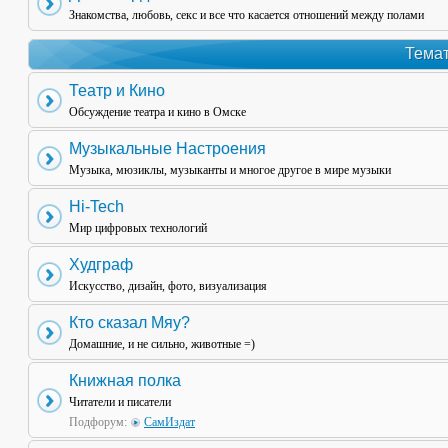
Знакомства, любовь, секс и все что касается отношений между полами
Темат
Театр и Кино
Обсуждение театра и кино в Омске
Музыкальные Настроения
Музыка, мюзиклы, музыканты и многое другое в мире музыки
Hi-Tech
Мир цифровых технологий
Худграф
Искусство, дизайн, фото, визуализация
Кто сказал Мяу?
Домашние, и не сильно, животные =)
Книжная полка
Читатели и писатели
Подфорум:
СамИздат