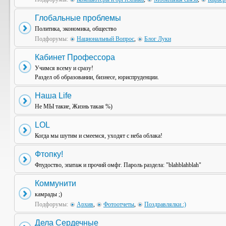
Глобальные проблемы
Политика, экономика, общество
Подфорумы:
Национальный Вопрос
,
Блог Луки
Кабинет Профессора
Учимся всему и сразу!
Раздел об образовании, бизнесе, юриспруденции.
Наша Life
Не МЫ такие, Жизнь такая %)
LOL
Когда мы шутим и смеемся, уходят с неба облака!
Фтопку!
Флудоство, эпатаж и прочий омфг. Пароль раздела: "blahblahblah"
Коммунити
камрады ;)
Подфорумы:
Архив
,
Фотоотчеты
,
Поздравлялки :)
Дела Сердечные