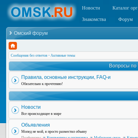
Новости
Каталог ор
Знакомства
Форум
Омский форум
Сообщения без ответов
•
Активные темы
Вопросы по
Правила, основные инструкции, FAQ-и
Обязательно к прочтению!
Новости
Все происходящее в мире
Объявления
Мопед не мой, я просто разместил объяву
Подфорумы:
Компьютеры и оргтехника
,
Мобильная связь
,
Карьер