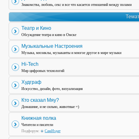
Знакомства, любовь, секс и все что касается отношений между полами
Темат
Театр и Кино
Обсуждение театра и кино в Омске
Музыкальные Настроения
Музыка, мюзиклы, музыканты и многое другое в мире музыки
Hi-Tech
Мир цифровых технологий
Худграф
Искусство, дизайн, фото, визуализация
Кто сказал Мяу?
Домашние, и не сильно, животные =)
Книжная полка
Читатели и писатели
Подфорум:
СамИздат