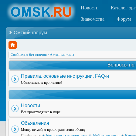
Новости
Каталог ор
Знакомства
Форум
Омский форум
Сообщения без ответов
•
Активные темы
Вопросы по
Правила, основные инструкции, FAQ-и
Обязательно к прочтению!
Новости
Все происходящее в мире
Объявления
Мопед не мой, я просто разместил объяву
Подфорумы:
Компьютеры и оргтехника
,
Мобильная связь
,
Карьер