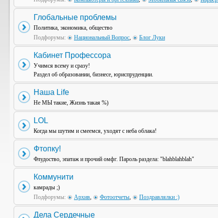
Глобальные проблемы
Политика, экономика, общество
Подфорумы:
Национальный Вопрос
,
Блог Луки
Кабинет Профессора
Учимся всему и сразу!
Раздел об образовании, бизнесе, юриспруденции.
Наша Life
Не МЫ такие, Жизнь такая %)
LOL
Когда мы шутим и смеемся, уходят с неба облака!
Фтопку!
Флудоство, эпатаж и прочий омфг. Пароль раздела: "blahblahblah"
Коммунити
камрады ;)
Подфорумы:
Архив
,
Фотоотчеты
,
Поздравлялки :)
Дела Сердечные