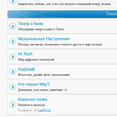
Знакомства, любовь, секс и все что касается отношений между полами
Темат
Театр и Кино
Обсуждение театра и кино в Омске
Музыкальные Настроения
Музыка, мюзиклы, музыканты и многое другое в мире музыки
Hi-Tech
Мир цифровых технологий
Худграф
Искусство, дизайн, фото, визуализация
Кто сказал Мяу?
Домашние, и не сильно, животные =)
Книжная полка
Читатели и писатели
Подфорум:
СамИздат