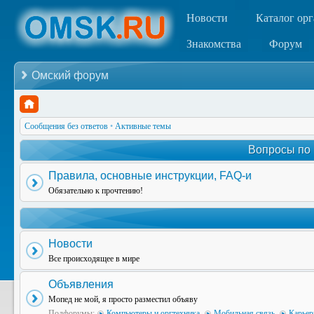
Новости
Каталог ор
Знакомства
Форум
Омский форум
Сообщения без ответов
•
Активные темы
Вопросы по
Правила, основные инструкции, FAQ-и
Обязательно к прочтению!
Новости
Все происходящее в мире
Объявления
Мопед не мой, я просто разместил объяву
Подфорумы:
Компьютеры и оргтехника
,
Мобильная связь
,
Карьер