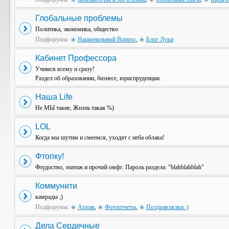
Глобальные проблемы
Политика, экономика, общество
Подфорумы:
Национальный Вопрос
,
Блог Луки
Кабинет Профессора
Учимся всему и сразу!
Раздел об образовании, бизнесе, юриспруденции.
Наша Life
Не МЫ такие, Жизнь такая %)
LOL
Когда мы шутим и смеемся, уходят с неба облака!
Фтопку!
Флудоство, эпатаж и прочий омфг. Пароль раздела: "blahblahblah"
Коммунити
камрады ;)
Подфорумы:
Архив
,
Фотоотчеты
,
Поздравлялки :)
Дела Сердечные