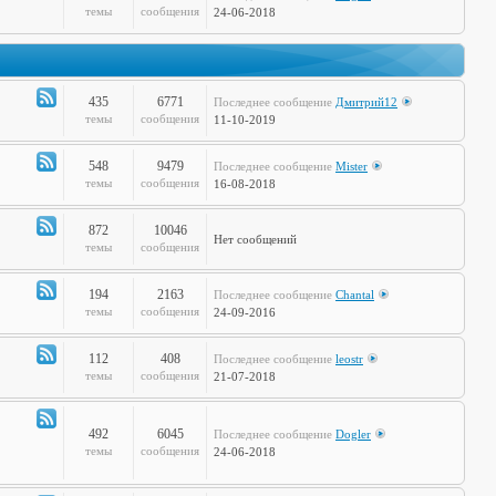
Канал
темы
сообщения
24-06-2018
-
Дела
Сердечные
435
6771
Последнее сообщение
Дмитрий12
Канал
темы
сообщения
11-10-2019
-
Театр
548
9479
Последнее сообщение
Mister
и
Канал
темы
сообщения
16-08-2018
Кино
-
Музыкальные
872
10046
Нет сообщений
Настроения
Канал
темы
сообщения
-
Hi-
194
2163
Последнее сообщение
Chantal
Tech
Канал
темы
сообщения
24-09-2016
-
Худграф
112
408
Последнее сообщение
leostr
Канал
темы
сообщения
21-07-2018
-
Кто
сказал
492
6045
Последнее сообщение
Dogler
Канал
темы
сообщения
24-06-2018
Мяу?
-
Книжная