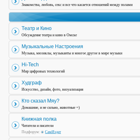
Знакомства, любовь, секс и все что касается отношений между полами
Театр и Кино
Обсуждение театра и кино в Омске
Музыкальные Настроения
Музыка, мюзиклы, музыканты и многое другое в мире музыки
Hi-Tech
Мир цифровых технологий
Худграф
Искусство, дизайн, фото, визуализация
Кто сказал Мяу?
Домашние, и не сильно, животные =)
Книжная полка
Читатели и писатели
Подфорум:
СамИздат