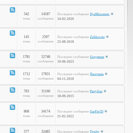
Объявления
542
14187
Последнее сообщение
IlyaMurometc
Канал
темы
сообщения
24-02-2020
-
Глобальные
проблемы
145
2597
Последнее сообщение
Zubkovser
Канал
темы
сообщения
25-08-2018
-
Кабинет
Профессора
1781
52748
Последнее сообщение
Groysman
Канал
темы
сообщения
19-06-2023
-
Наша
1712
17831
Последнее сообщение
Пасечник
Life
Канал
темы
сообщения
04-11-2018
-
LOL
783
31160
Последнее сообщение
PartyZan
Канал
темы
сообщения
18-09-2015
-
Фтопку!
868
34174
Последнее сообщение
GarFie1D
Канал
темы
сообщения
21-02-2022
-
Коммунити
577
32485
Последнее сообщение
Dogler