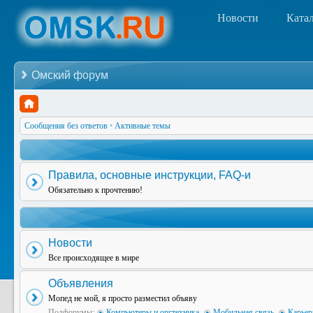
Новости
Ката
Омский форум
Сообщения без ответов
•
Активные темы
Правила, основные инструкции, FAQ-и
Обязательно к прочтению!
Новости
Все происходящее в мире
Объявления
Мопед не мой, я просто разместил объяву
Подфорумы:
Компьютеры и оргтехника
,
Мобильная связь
,
Карьер