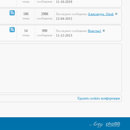
по
Канал
темы
сообщения
11-10-2019
Европам
-
Стальная
186
2988
Последнее сообщение
Александра_Omsk
печень
Канал
темы
сообщения
12-04-2015
-
Чудеса
14
990
Последнее сообщение
Вовочка1
Науки
Канал
темы
сообщения
11-12-2013
-
Мафия
Бессмертна
Удалить cookies конференции