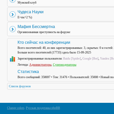
Мужской клуб
Чудеса Науки
E=mc^2 %)
Мафия Бессмертна
Организованная преступность на форуме
Кто сейчас на конференции
Всего посетителей:
40
, из них зарегистрированных: 3, скрытых: 0 и гостей
Больше всего посетителей (
17733
) здесь было 15-09-2025
Зарегистрированные пользователи:
Baidu [Spider]
,
Google [Bot]
,
Yandex [Bo
Легенда:
Администраторы
,
Супермодераторы
Статистика
Всего сообщений:
358697
• Тем:
31476
• Пользователей:
35008
• Новый пол
Список форумов
Change colors
.
Русская поддержка phpBB