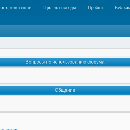
лог организаций
Прогноз погоды
Пробки
Веб-ка
Вопросы по использованию форума
Общение
ная лестница