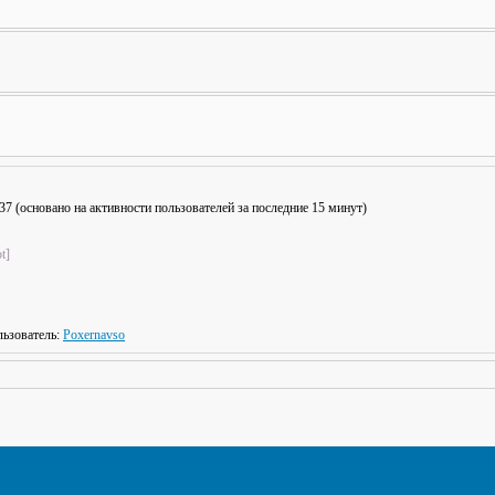
: 37 (основано на активности пользователей за последние 15 минут)
t]
ьзователь:
Poxernavso