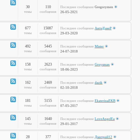
полка
30
110
Последнее сообщение
Gregorymen
Канал
темы
сообщения
26-05-2021
-
Игры
677
15087
Последнее сообщение
Анти][акеР
Канал
темы
сообщения
29-03-2020
-
Спорт
492
5445
Последнее сообщение
Mister
и
Канал
темы
сообщения
24-07-2018
активный
-
отдых
Жизнь
158
2623
Последнее сообщение
Groysman
на
Канал
темы
сообщения
18-06-2023
колёсах
-
Будь
162
2469
Последнее сообщение
dazik
здоров!
Канал
темы
сообщения
02-10-2018
-
Home
181
5155
Последнее сообщение
EkaterinaEKB
Sweet
Канал
темы
сообщения
07-05-2017
Home
-
Time2Burn
145
1640
Последнее сообщение
LoveAngelEa
Канал
темы
сообщения
29-01-2017
-
Галопом
28
377
Последнее сообщение
Дмитрий12