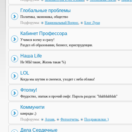
Глобальные проблемы
Политика, экономика, общество
Подфорумы:
Национальный Вопрос
,
Блог Луки
Кабинет Профессора
Учимся всему и сразу!
Раздел об образовании, бизнесе, юриспруденции.
Наша Life
Не МЫ такие, Жизнь такая %)
LOL
Когда мы шутим и смеемся, уходят с неба облака!
Фтопку!
Флудоство, эпатаж и прочий омфг. Пароль раздела: "blahblahblah"
Коммунити
камрады ;)
Подфорумы:
Архив
,
Фотоотчеты
,
Поздравлялки :)
Дела Сердечные