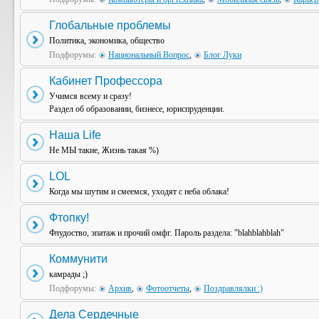
Глобальные проблемы
Политика, экономика, общество
Подфорумы:
Национальный Вопрос
,
Блог Луки
Кабинет Профессора
Учимся всему и сразу!
Раздел об образовании, бизнесе, юриспруденции.
Наша Life
Не МЫ такие, Жизнь такая %)
LOL
Когда мы шутим и смеемся, уходят с неба облака!
Фтопку!
Флудоство, эпатаж и прочий омфг. Пароль раздела: "blahblahblah"
Коммунити
камрады ;)
Подфорумы:
Архив
,
Фотоотчеты
,
Поздравлялки :)
Дела Сердечные