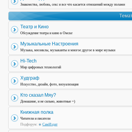
Знакомства, любовь, секс и все что касается отношений между полами
Темат
Театр и Кино
Обсуждение театра и кино в Омске
Музыкальные Настроения
Музыка, мюзиклы, музыканты и многое другое в мире музыки
Hi-Tech
Мир цифровых технологий
Худграф
Искусство, дизайн, фото, визуализация
Кто сказал Мяу?
Домашние, и не сильно, животные =)
Книжная полка
Читатели и писатели
Подфорум:
СамИздат