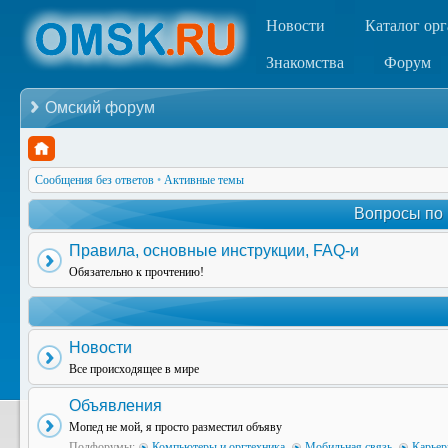
Новости
Каталог ор
Знакомства
Форум
Омский форум
Сообщения без ответов
•
Активные темы
Вопросы по
Правила, основные инструкции, FAQ-и
Обязательно к прочтению!
Новости
Все происходящее в мире
Объявления
Мопед не мой, я просто разместил объяву
Подфорумы:
Компьютеры и оргтехника
,
Мобильная связь
,
Карьер