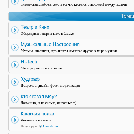
Знакомства, любовь, секс и все что касается отношений между полами
Темат
Театр и Кино
Обсуждение театра и кино в Омске
Музыкальные Настроения
Музыка, мюзиклы, музыканты и многое другое в мире музыки
Hi-Tech
Мир цифровых технологий
Худграф
Искусство, дизайн, фото, визуализация
Кто сказал Мяу?
Домашние, и не сильно, животные =)
Книжная полка
Читатели и писатели
Подфорум:
СамИздат