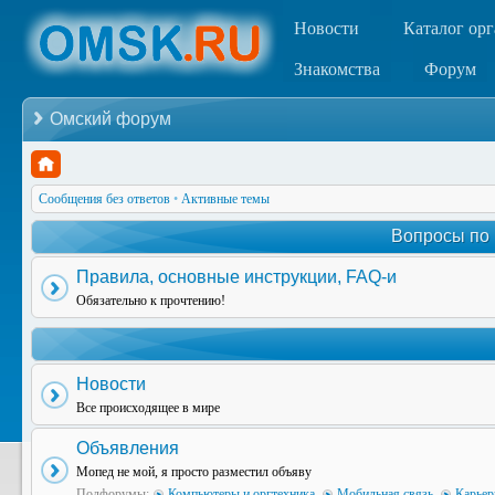
Новости
Каталог ор
Знакомства
Форум
Омский форум
Сообщения без ответов
•
Активные темы
Вопросы по
Правила, основные инструкции, FAQ-и
Обязательно к прочтению!
Новости
Все происходящее в мире
Объявления
Мопед не мой, я просто разместил объяву
Подфорумы:
Компьютеры и оргтехника
,
Мобильная связь
,
Карьер