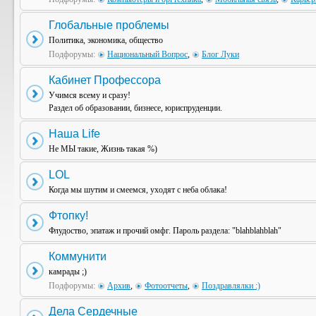
Глобальные проблемы
Политика, экономика, общество
Подфорумы:
Национальный Вопрос
,
Блог Луки
Кабинет Профессора
Учимся всему и сразу!
Раздел об образовании, бизнесе, юриспруденции.
Наша Life
Не МЫ такие, Жизнь такая %)
LOL
Когда мы шутим и смеемся, уходят с неба облака!
Фтопку!
Флудоство, эпатаж и прочий омфг. Пароль раздела: "blahblahblah"
Коммунити
камрады ;)
Подфорумы:
Архив
,
Фотоотчеты
,
Поздравлялки :)
Дела Сердечные