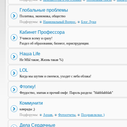
Глобальные проблемы
Политика, экономика, общество
Подфорумы:
Национальный Вопрос
,
Блог Луки
Кабинет Профессора
Учимся всему и сразу!
Раздел об образовании, бизнесе, юриспруденции.
Наша Life
Не МЫ такие, Жизнь такая %)
LOL
Когда мы шутим и смеемся, уходят с неба облака!
Фтопку!
Флудоство, эпатаж и прочий омфг. Пароль раздела: "blahblahblah"
Коммунити
камрады ;)
Подфорумы:
Архив
,
Фотоотчеты
,
Поздравлялки :)
Дела Сердечные