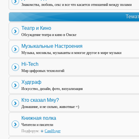
Знакомства, любовь, секс и все что касается отношений между полами
Темат
Театр и Кино
Обсуждение театра и кино в Омске
Музыкальные Настроения
Музыка, мюзиклы, музыканты и многое другое в мире музыки
Hi-Tech
Мир цифровых технологий
Худграф
Искусство, дизайн, фото, визуализация
Кто сказал Мяу?
Домашние, и не сильно, животные =)
Книжная полка
Читатели и писатели
Подфорум:
СамИздат