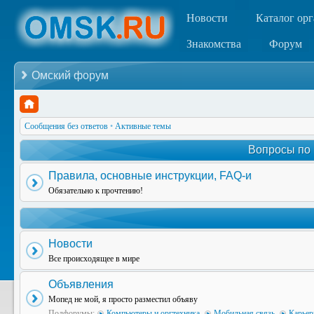
Новости
Каталог ор
Знакомства
Форум
Омский форум
Сообщения без ответов
•
Активные темы
Вопросы по
Правила, основные инструкции, FAQ-и
Обязательно к прочтению!
Новости
Все происходящее в мире
Объявления
Мопед не мой, я просто разместил объяву
Подфорумы:
Компьютеры и оргтехника
,
Мобильная связь
,
Карьер