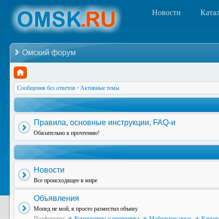
Новости
Ката
Омский форум
Сообщения без ответов
•
Активные темы
Правила, основные инструкции, FAQ-и
Обязательно к прочтению!
Новости
Все происходящее в мире
Объявления
Мопед не мой, я просто разместил объяву
Подфорумы:
Компьютеры и оргтехника
,
Мобильная связь
,
Карьер