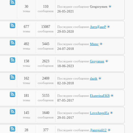
полка
30
110
Последнее сообщение
Gregorymen
Канал
темы
сообщения
26-05-2021
-
Игры
677
15087
Последнее сообщение
Анти][акеР
Канал
темы
сообщения
29-03-2020
-
Спорт
492
5445
Последнее сообщение
Mister
и
Канал
темы
сообщения
24-07-2018
активный
-
отдых
Жизнь
158
2623
Последнее сообщение
Groysman
на
Канал
темы
сообщения
18-06-2023
колёсах
-
Будь
162
2469
Последнее сообщение
dazik
здоров!
Канал
темы
сообщения
02-10-2018
-
Home
181
5155
Последнее сообщение
EkaterinaEKB
Sweet
Канал
темы
сообщения
07-05-2017
Home
-
Time2Burn
145
1640
Последнее сообщение
LoveAngelEa
Канал
темы
сообщения
29-01-2017
-
Галопом
28
377
Последнее сообщение
Дмитрий12