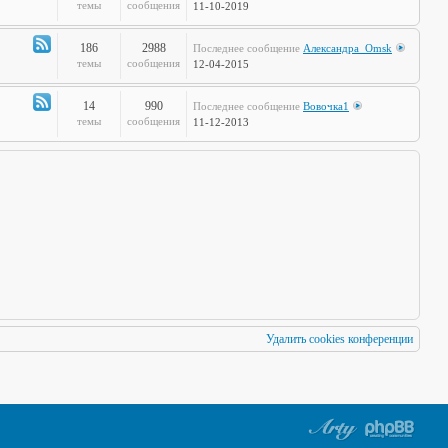
по
Канал
темы
сообщения
11-10-2019
Европам
-
Стальная
186
2988
Последнее сообщение
Александра_Omsk
печень
Канал
темы
сообщения
12-04-2015
-
Чудеса
14
990
Последнее сообщение
Вовочка1
Науки
Канал
темы
сообщения
11-12-2013
-
Мафия
Бессмертна
Удалить cookies конференции