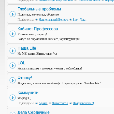
Глобальные проблемы
Политика, экономика, общество
Подфорумы:
Национальный Вопрос
,
Блог Луки
Кабинет Профессора
Учимся всему и сразу!
Раздел об образовании, бизнесе, юриспруденции.
Наша Life
Не МЫ такие, Жизнь такая %)
LOL
Когда мы шутим и смеемся, уходят с неба облака!
Фтопку!
Флудоство, эпатаж и прочий омфг. Пароль раздела: "blahblahblah"
Коммунити
камрады ;)
Подфорумы:
Архив
,
Фотоотчеты
,
Поздравлялки :)
Дела Сердечные