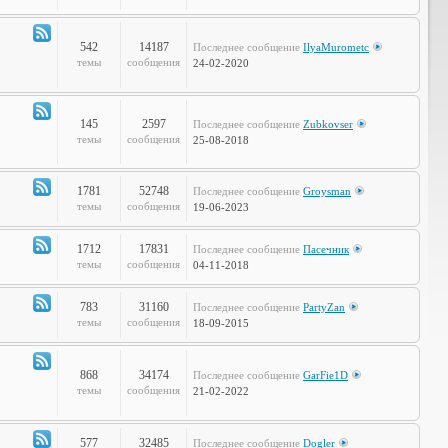
Объявления
542
14187
Последнее сообщение
IlyaMurometc
Канал
темы
сообщения
24-02-2020
-
Глобальные
проблемы
145
2597
Последнее сообщение
Zubkovser
Канал
темы
сообщения
25-08-2018
-
Кабинет
Профессора
1781
52748
Последнее сообщение
Groysman
Канал
темы
сообщения
19-06-2023
-
Наша
1712
17831
Последнее сообщение
Пасечник
Life
Канал
темы
сообщения
04-11-2018
-
LOL
783
31160
Последнее сообщение
PartyZan
Канал
темы
сообщения
18-09-2015
-
Фтопку!
868
34174
Последнее сообщение
GarFie1D
Канал
темы
сообщения
21-02-2022
-
Коммунити
577
32485
Последнее сообщение
Dogler