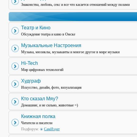
Знакомства, любовь, секс и все что касается отношений между полами
Театр и Кино
Обсуждение театра и кино в Омске
Музыкальные Настроения
Музыка, мюзиклы, музыканты и многое другое в мире музыки
Hi-Tech
Мир цифровых технологий
Худграф
Искусство, дизайн, фото, визуализация
Кто сказал Мяу?
Домашние, и не сильно, животные =)
Книжная полка
Читатели и писатели
Подфорум:
СамИздат