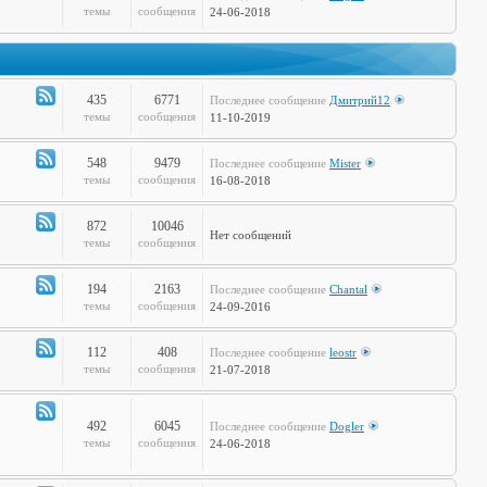
Канал
темы
сообщения
24-06-2018
-
Дела
Сердечные
435
6771
Последнее сообщение
Дмитрий12
Канал
темы
сообщения
11-10-2019
-
Театр
548
9479
Последнее сообщение
Mister
и
Канал
темы
сообщения
16-08-2018
Кино
-
Музыкальные
872
10046
Нет сообщений
Настроения
Канал
темы
сообщения
-
Hi-
194
2163
Последнее сообщение
Chantal
Tech
Канал
темы
сообщения
24-09-2016
-
Худграф
112
408
Последнее сообщение
leostr
Канал
темы
сообщения
21-07-2018
-
Кто
сказал
492
6045
Последнее сообщение
Dogler
Канал
темы
сообщения
24-06-2018
Мяу?
-
Книжная