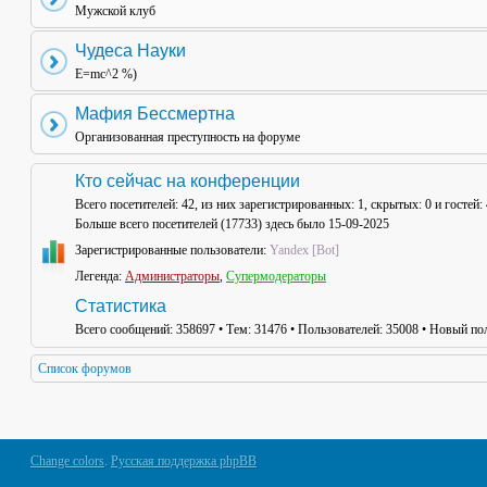
Мужской клуб
Чудеса Науки
E=mc^2 %)
Мафия Бессмертна
Организованная преступность на форуме
Кто сейчас на конференции
Всего посетителей:
42
, из них зарегистрированных: 1, скрытых: 0 и гостей
Больше всего посетителей (
17733
) здесь было 15-09-2025
Зарегистрированные пользователи:
Yandex [Bot]
Легенда:
Администраторы
,
Супермодераторы
Статистика
Всего сообщений:
358697
• Тем:
31476
• Пользователей:
35008
• Новый пол
Список форумов
Change colors
.
Русская поддержка phpBB