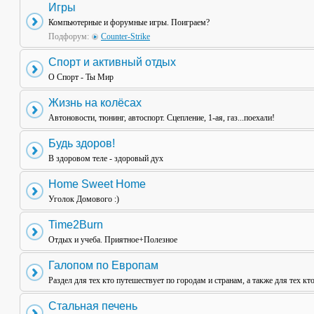
Игры
Компьютерные и форумные игры. Поиграем?
Подфорум:
Counter-Strike
Спорт и активный отдых
О Спорт - Ты Мир
Жизнь на колёсах
Автоновости, тюнинг, автоспорт. Сцепление, 1-ая, газ...поехали!
Будь здоров!
В здоровом теле - здоровый дух
Home Sweet Home
Уголок Домового :)
Time2Burn
Отдых и учеба. Приятное+Полезное
Галопом по Европам
Раздел для тех кто путешествует по городам и странам, а также для тех кт
Стальная печень