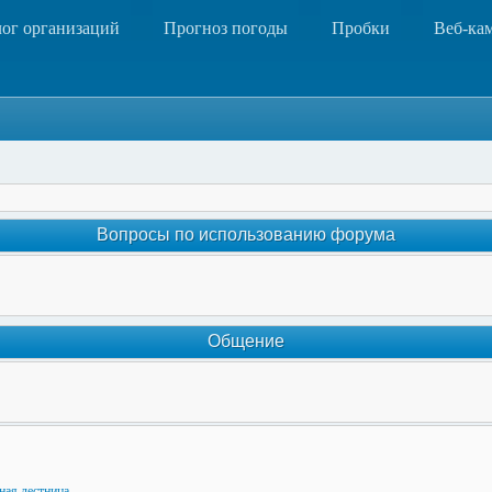
лог организаций
Прогноз погоды
Пробки
Веб-ка
Вопросы по использованию форума
Общение
ная лестница