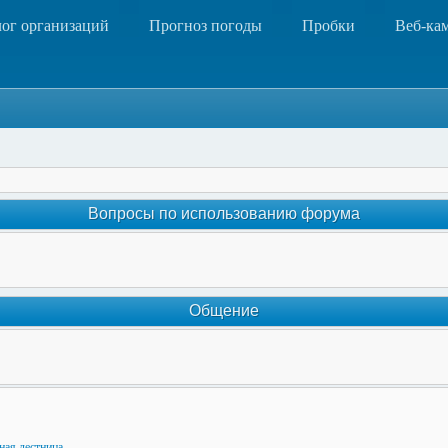
лог организаций
Прогноз погоды
Пробки
Веб-ка
Вопросы по использованию форума
Общение
ная лестница