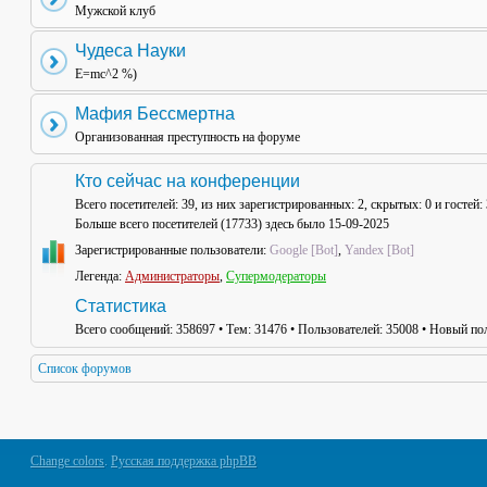
Мужской клуб
Чудеса Науки
E=mc^2 %)
Мафия Бессмертна
Организованная преступность на форуме
Кто сейчас на конференции
Всего посетителей:
39
, из них зарегистрированных: 2, скрытых: 0 и гостей
Больше всего посетителей (
17733
) здесь было 15-09-2025
Зарегистрированные пользователи:
Google [Bot]
,
Yandex [Bot]
Легенда:
Администраторы
,
Супермодераторы
Статистика
Всего сообщений:
358697
• Тем:
31476
• Пользователей:
35008
• Новый пол
Список форумов
Change colors
.
Русская поддержка phpBB