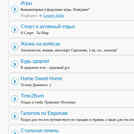
Игры
Компьютерные и форумные игры. Поиграем?
Подфорум:
Counter-Strike
Спорт и активный отдых
О Спорт - Ты Мир
Жизнь на колёсах
Автоновости, тюнинг, автоспорт. Сцепление, 1-ая, газ...поехали!
Будь здоров!
В здоровом теле - здоровый дух
Home Sweet Home
Уголок Домового :)
Time2Burn
Отдых и учеба. Приятное+Полезное
Галопом по Европам
Раздел для тех кто путешествует по городам и странам, а также для тех кт
Стальная печень