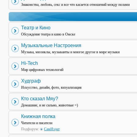
Знакомства, любовь, секс и все что касается отношений между полами
Театр и Кино
Обсуждение театра и кино в Омске
Музыкальные Настроения
Музыка, мюзиклы, музыканты и многое другое в мире музыки
Hi-Tech
Мир цифровых технологий
Худграф
Искусство, дизайн, фото, визуализация
Кто сказал Мяу?
Домашние, и не сильно, животные =)
Книжная полка
Читатели и писатели
Подфорум:
СамИздат