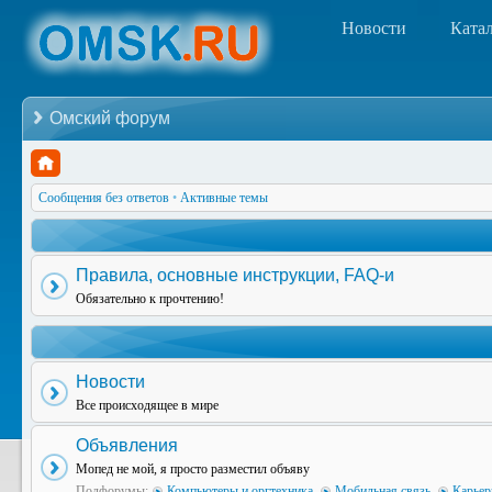
Новости
Ката
Омский форум
Сообщения без ответов
•
Активные темы
Правила, основные инструкции, FAQ-и
Обязательно к прочтению!
Новости
Все происходящее в мире
Объявления
Мопед не мой, я просто разместил объяву
Подфорумы:
Компьютеры и оргтехника
,
Мобильная связь
,
Карьер