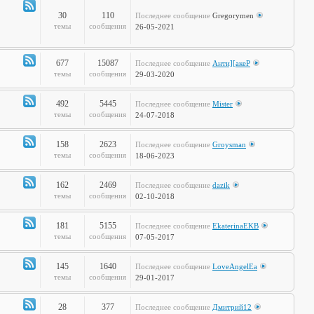
полка
30
110
Последнее сообщение
Gregorymen
Канал
темы
сообщения
26-05-2021
-
Игры
677
15087
Последнее сообщение
Анти][акеР
Канал
темы
сообщения
29-03-2020
-
Спорт
492
5445
Последнее сообщение
Mister
и
Канал
темы
сообщения
24-07-2018
активный
-
отдых
Жизнь
158
2623
Последнее сообщение
Groysman
на
Канал
темы
сообщения
18-06-2023
колёсах
-
Будь
162
2469
Последнее сообщение
dazik
здоров!
Канал
темы
сообщения
02-10-2018
-
Home
181
5155
Последнее сообщение
EkaterinaEKB
Sweet
Канал
темы
сообщения
07-05-2017
Home
-
Time2Burn
145
1640
Последнее сообщение
LoveAngelEa
Канал
темы
сообщения
29-01-2017
-
Галопом
28
377
Последнее сообщение
Дмитрий12