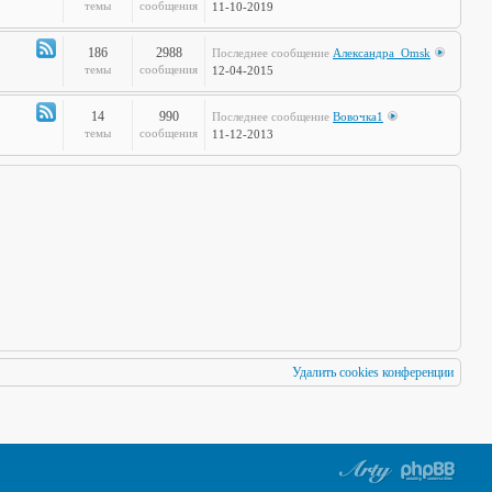
по
Канал
темы
сообщения
11-10-2019
Европам
-
Стальная
186
2988
Последнее сообщение
Александра_Omsk
печень
Канал
темы
сообщения
12-04-2015
-
Чудеса
14
990
Последнее сообщение
Вовочка1
Науки
Канал
темы
сообщения
11-12-2013
-
Мафия
Бессмертна
Удалить cookies конференции