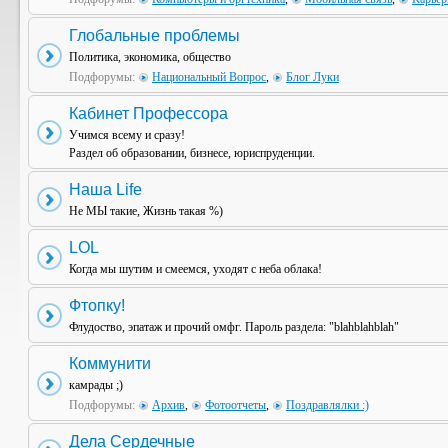
Глобальные проблемы
Политика, экономика, общество
Подфорумы:
Национальный Вопрос
,
Блог Луки
Кабинет Профессора
Учимся всему и сразу!
Раздел об образовании, бизнесе, юриспруденции.
Наша Life
Не МЫ такие, Жизнь такая %)
LOL
Когда мы шутим и смеемся, уходят с неба облака!
Фтопку!
Флудоство, эпатаж и прочий омфг. Пароль раздела: "blahblahblah"
Коммунити
камрады ;)
Подфорумы:
Архив
,
Фотоотчеты
,
Поздравлялки :)
Дела Сердечные