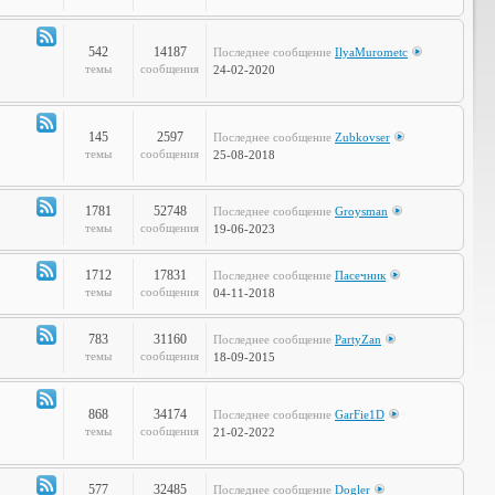
Объявления
542
14187
Последнее сообщение
IlyaMurometc
Канал
темы
сообщения
24-02-2020
-
Глобальные
проблемы
145
2597
Последнее сообщение
Zubkovser
Канал
темы
сообщения
25-08-2018
-
Кабинет
Профессора
1781
52748
Последнее сообщение
Groysman
Канал
темы
сообщения
19-06-2023
-
Наша
1712
17831
Последнее сообщение
Пасечник
Life
Канал
темы
сообщения
04-11-2018
-
LOL
783
31160
Последнее сообщение
PartyZan
Канал
темы
сообщения
18-09-2015
-
Фтопку!
868
34174
Последнее сообщение
GarFie1D
Канал
темы
сообщения
21-02-2022
-
Коммунити
577
32485
Последнее сообщение
Dogler