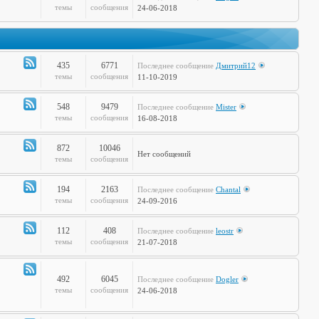
Канал
темы
сообщения
24-06-2018
-
Дела
Сердечные
435
6771
Последнее сообщение
Дмитрий12
Канал
темы
сообщения
11-10-2019
-
Театр
548
9479
Последнее сообщение
Mister
и
Канал
темы
сообщения
16-08-2018
Кино
-
Музыкальные
872
10046
Нет сообщений
Настроения
Канал
темы
сообщения
-
Hi-
194
2163
Последнее сообщение
Chantal
Tech
Канал
темы
сообщения
24-09-2016
-
Худграф
112
408
Последнее сообщение
leostr
Канал
темы
сообщения
21-07-2018
-
Кто
сказал
492
6045
Последнее сообщение
Dogler
Канал
темы
сообщения
24-06-2018
Мяу?
-
Книжная