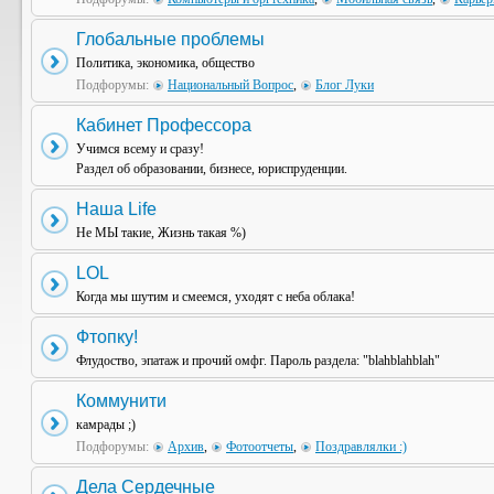
Глобальные проблемы
Политика, экономика, общество
Подфорумы:
Национальный Вопрос
,
Блог Луки
Кабинет Профессора
Учимся всему и сразу!
Раздел об образовании, бизнесе, юриспруденции.
Наша Life
Не МЫ такие, Жизнь такая %)
LOL
Когда мы шутим и смеемся, уходят с неба облака!
Фтопку!
Флудоство, эпатаж и прочий омфг. Пароль раздела: "blahblahblah"
Коммунити
камрады ;)
Подфорумы:
Архив
,
Фотоотчеты
,
Поздравлялки :)
Дела Сердечные