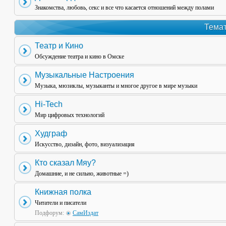
Знакомства, любовь, секс и все что касается отношений между полами
Темат
Театр и Кино
Обсуждение театра и кино в Омске
Музыкальные Настроения
Музыка, мюзиклы, музыканты и многое другое в мире музыки
Hi-Tech
Мир цифровых технологий
Худграф
Искусство, дизайн, фото, визуализация
Кто сказал Мяу?
Домашние, и не сильно, животные =)
Книжная полка
Читатели и писатели
Подфорум:
СамИздат