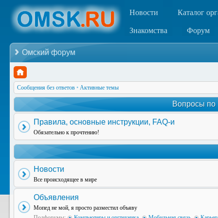
Новости
Каталог ор
Знакомства
Форум
Омский форум
Сообщения без ответов
•
Активные темы
Вопросы по
Правила, основные инструкции, FAQ-и
Обязательно к прочтению!
Новости
Все происходящее в мире
Объявления
Мопед не мой, я просто разместил объяву
Подфорумы:
Компьютеры и оргтехника
,
Мобильная связь
,
Карьер