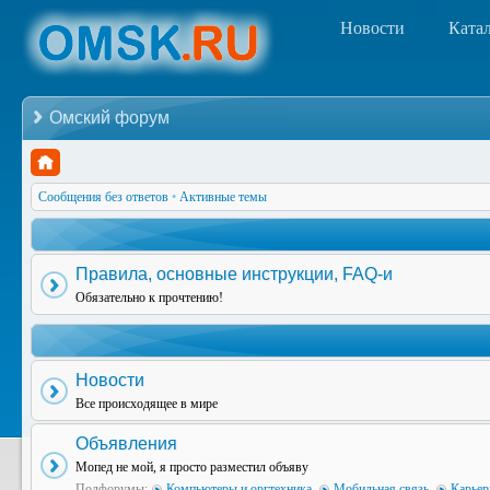
Новости
Ката
Омский форум
Сообщения без ответов
•
Активные темы
Правила, основные инструкции, FAQ-и
Обязательно к прочтению!
Новости
Все происходящее в мире
Объявления
Мопед не мой, я просто разместил объяву
Подфорумы:
Компьютеры и оргтехника
,
Мобильная связь
,
Карьер