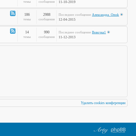
по
Канал
темы
сообщения
11-10-2019
Европам
-
Стальная
186
2988
Последнее сообщение
Александра_Omsk
печень
Канал
темы
сообщения
12-04-2015
-
Чудеса
14
990
Последнее сообщение
Вовочка1
Науки
Канал
темы
сообщения
11-12-2013
-
Мафия
Бессмертна
Удалить cookies конференции