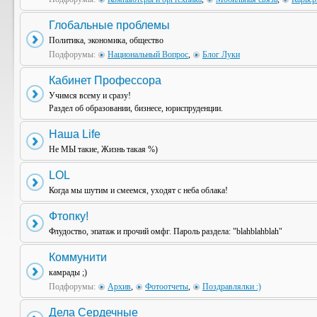
Глобальные проблемы
Политика, экономика, общество
Подфорумы:
Национальный Вопрос
,
Блог Луки
Кабинет Профессора
Учимся всему и сразу!
Раздел об образовании, бизнесе, юриспруденции.
Наша Life
Не МЫ такие, Жизнь такая %)
LOL
Когда мы шутим и смеемся, уходят с неба облака!
Фтопку!
Флудоство, эпатаж и прочий омфг. Пароль раздела: "blahblahblah"
Коммунити
камрады ;)
Подфорумы:
Архив
,
Фотоотчеты
,
Поздравлялки :)
Дела Сердечные