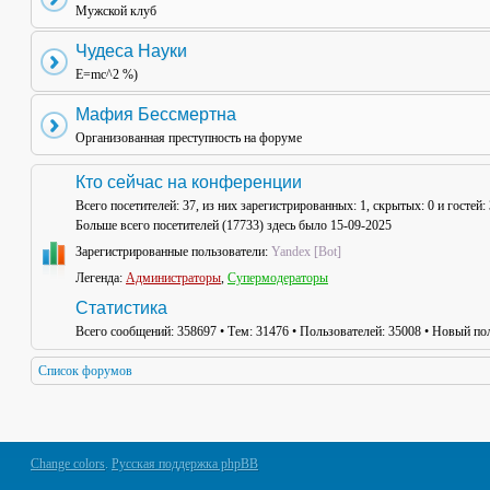
Мужской клуб
Чудеса Науки
E=mc^2 %)
Мафия Бессмертна
Организованная преступность на форуме
Кто сейчас на конференции
Всего посетителей:
37
, из них зарегистрированных: 1, скрытых: 0 и гостей
Больше всего посетителей (
17733
) здесь было 15-09-2025
Зарегистрированные пользователи:
Yandex [Bot]
Легенда:
Администраторы
,
Супермодераторы
Статистика
Всего сообщений:
358697
• Тем:
31476
• Пользователей:
35008
• Новый пол
Список форумов
Change colors
.
Русская поддержка phpBB