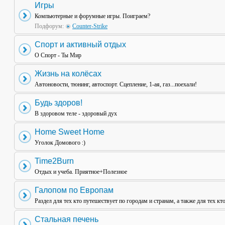
Игры
Компьютерные и форумные игры. Поиграем?
Подфорум:
Counter-Strike
Спорт и активный отдых
О Спорт - Ты Мир
Жизнь на колёсах
Автоновости, тюнинг, автоспорт. Сцепление, 1-ая, газ...поехали!
Будь здоров!
В здоровом теле - здоровый дух
Home Sweet Home
Уголок Домового :)
Time2Burn
Отдых и учеба. Приятное+Полезное
Галопом по Европам
Раздел для тех кто путешествует по городам и странам, а также для тех кт
Стальная печень