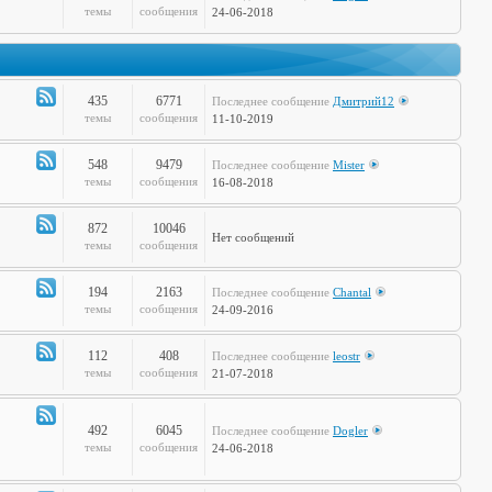
Канал
темы
сообщения
24-06-2018
-
Дела
Сердечные
435
6771
Последнее сообщение
Дмитрий12
Канал
темы
сообщения
11-10-2019
-
Театр
548
9479
Последнее сообщение
Mister
и
Канал
темы
сообщения
16-08-2018
Кино
-
Музыкальные
872
10046
Нет сообщений
Настроения
Канал
темы
сообщения
-
Hi-
194
2163
Последнее сообщение
Chantal
Tech
Канал
темы
сообщения
24-09-2016
-
Худграф
112
408
Последнее сообщение
leostr
Канал
темы
сообщения
21-07-2018
-
Кто
сказал
492
6045
Последнее сообщение
Dogler
Канал
темы
сообщения
24-06-2018
Мяу?
-
Книжная