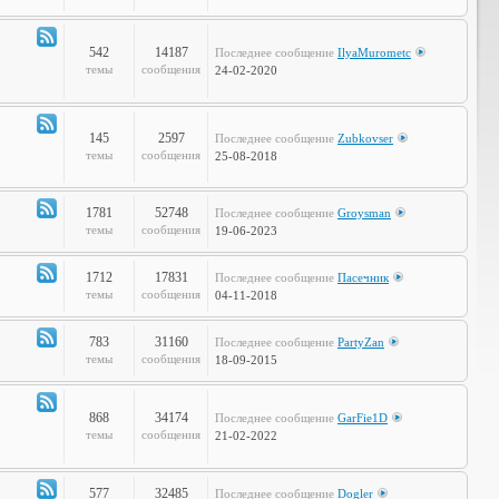
Объявления
542
14187
Последнее сообщение
IlyaMurometc
Канал
темы
сообщения
24-02-2020
-
Глобальные
проблемы
145
2597
Последнее сообщение
Zubkovser
Канал
темы
сообщения
25-08-2018
-
Кабинет
Профессора
1781
52748
Последнее сообщение
Groysman
Канал
темы
сообщения
19-06-2023
-
Наша
1712
17831
Последнее сообщение
Пасечник
Life
Канал
темы
сообщения
04-11-2018
-
LOL
783
31160
Последнее сообщение
PartyZan
Канал
темы
сообщения
18-09-2015
-
Фтопку!
868
34174
Последнее сообщение
GarFie1D
Канал
темы
сообщения
21-02-2022
-
Коммунити
577
32485
Последнее сообщение
Dogler