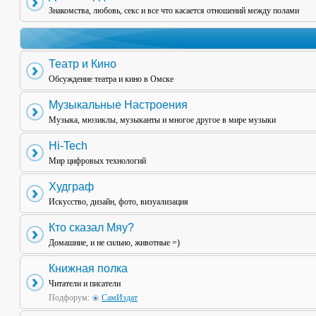
Знакомства, любовь, секс и все что касается отношений между полами
Театр и Кино
Обсуждение театра и кино в Омске
Музыкальные Настроения
Музыка, мюзиклы, музыканты и многое другое в мире музыки
Hi-Tech
Мир цифровых технологий
Худграф
Искусство, дизайн, фото, визуализация
Кто сказал Мяу?
Домашние, и не сильно, животные =)
Книжная полка
Читатели и писатели
Подфорум:
СамИздат