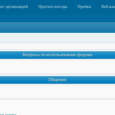
лог организаций
Прогноз погоды
Пробки
Веб-ка
Вопросы по использованию форума
Общение
ная лестница