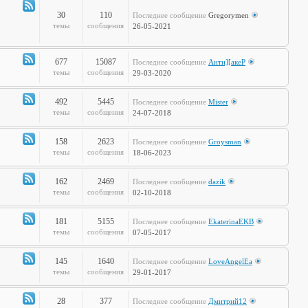
полка
30
110
Последнее сообщение
Gregorymen
Канал
темы
сообщения
26-05-2021
-
Игры
677
15087
Последнее сообщение
Анти][акеР
Канал
темы
сообщения
29-03-2020
-
Спорт
492
5445
Последнее сообщение
Mister
и
Канал
темы
сообщения
24-07-2018
активный
-
отдых
Жизнь
158
2623
Последнее сообщение
Groysman
на
Канал
темы
сообщения
18-06-2023
колёсах
-
Будь
162
2469
Последнее сообщение
dazik
здоров!
Канал
темы
сообщения
02-10-2018
-
Home
181
5155
Последнее сообщение
EkaterinaEKB
Sweet
Канал
темы
сообщения
07-05-2017
Home
-
Time2Burn
145
1640
Последнее сообщение
LoveAngelEa
Канал
темы
сообщения
29-01-2017
-
Галопом
28
377
Последнее сообщение
Дмитрий12