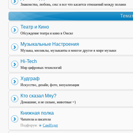
Знакомства, любовь, секс и все что касается отношений между полами
Темат
Театр и Кино
Обсуждение театра и кино в Омске
Музыкальные Настроения
Музыка, мюзиклы, музыканты и многое другое в мире музыки
Hi-Tech
Мир цифровых технологий
Худграф
Искусство, дизайн, фото, визуализация
Кто сказал Мяу?
Домашние, и не сильно, животные =)
Книжная полка
Читатели и писатели
Подфорум:
СамИздат