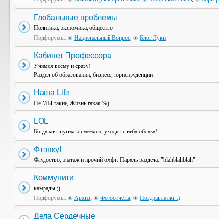
Глобальные проблемы
Политика, экономика, общество
Подфорумы:
Национальный Вопрос
,
Блог Луки
Кабинет Профессора
Учимся всему и сразу!
Раздел об образовании, бизнесе, юриспруденции.
Наша Life
Не МЫ такие, Жизнь такая %)
LOL
Когда мы шутим и смеемся, уходят с неба облака!
Фтопку!
Флудоство, эпатаж и прочий омфг. Пароль раздела: "blahblahblah"
Коммунити
камрады ;)
Подфорумы:
Архив
,
Фотоотчеты
,
Поздравлялки :)
Дела Сердечные