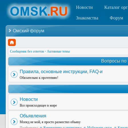
Новости
Каталог ор
Знакомства
Форум
Омский форум
Сообщения без ответов
•
Активные темы
Вопросы по
Правила, основные инструкции, FAQ-и
Обязательно к прочтению!
Новости
Все происходящее в мире
Объявления
Мопед не мой, я просто разместил объяву
Подфорумы:
Компьютеры и оргтехника
,
Мобильная связь
,
Карьер