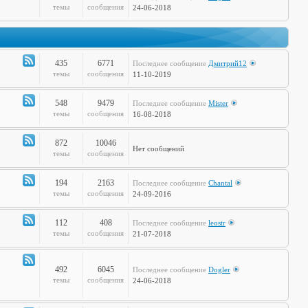
Канал
темы
сообщения
24-06-2018
-
Дела
Сердечные
435
6771
Последнее сообщение
Дмитрий12
Канал
темы
сообщения
11-10-2019
-
Театр
548
9479
Последнее сообщение
Mister
и
Канал
темы
сообщения
16-08-2018
Кино
-
Музыкальные
872
10046
Нет сообщений
Настроения
Канал
темы
сообщения
-
Hi-
194
2163
Последнее сообщение
Chantal
Tech
Канал
темы
сообщения
24-09-2016
-
Худграф
112
408
Последнее сообщение
leostr
Канал
темы
сообщения
21-07-2018
-
Кто
сказал
492
6045
Последнее сообщение
Dogler
Канал
темы
сообщения
24-06-2018
Мяу?
-
Книжная