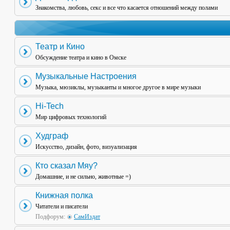
Знакомства, любовь, секс и все что касается отношений между полами
Театр и Кино
Обсуждение театра и кино в Омске
Музыкальные Настроения
Музыка, мюзиклы, музыканты и многое другое в мире музыки
Hi-Tech
Мир цифровых технологий
Худграф
Искусство, дизайн, фото, визуализация
Кто сказал Мяу?
Домашние, и не сильно, животные =)
Книжная полка
Читатели и писатели
Подфорум:
СамИздат