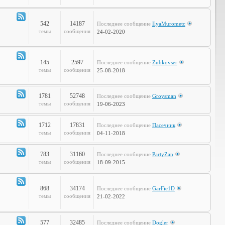
Объявления
542
14187
Последнее сообщение
IlyaMurometc
Канал
темы
сообщения
24-02-2020
-
Глобальные
проблемы
145
2597
Последнее сообщение
Zubkovser
Канал
темы
сообщения
25-08-2018
-
Кабинет
Профессора
1781
52748
Последнее сообщение
Groysman
Канал
темы
сообщения
19-06-2023
-
Наша
1712
17831
Последнее сообщение
Пасечник
Life
Канал
темы
сообщения
04-11-2018
-
LOL
783
31160
Последнее сообщение
PartyZan
Канал
темы
сообщения
18-09-2015
-
Фтопку!
868
34174
Последнее сообщение
GarFie1D
Канал
темы
сообщения
21-02-2022
-
Коммунити
577
32485
Последнее сообщение
Dogler