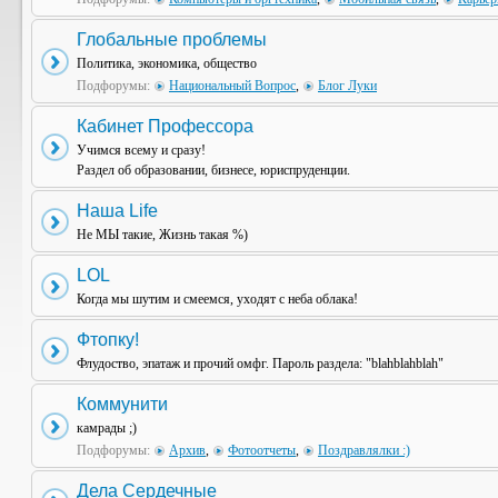
Глобальные проблемы
Политика, экономика, общество
Подфорумы:
Национальный Вопрос
,
Блог Луки
Кабинет Профессора
Учимся всему и сразу!
Раздел об образовании, бизнесе, юриспруденции.
Наша Life
Не МЫ такие, Жизнь такая %)
LOL
Когда мы шутим и смеемся, уходят с неба облака!
Фтопку!
Флудоство, эпатаж и прочий омфг. Пароль раздела: "blahblahblah"
Коммунити
камрады ;)
Подфорумы:
Архив
,
Фотоотчеты
,
Поздравлялки :)
Дела Сердечные