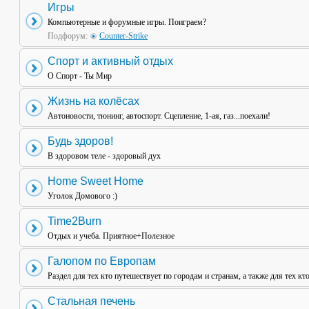
Игры
Компьютерные и форумные игры. Поиграем?
Подфорум:
Counter-Strike
Спорт и активный отдых
О Спорт - Ты Мир
Жизнь на колёсах
Автоновости, тюнинг, автоспорт. Сцепление, 1-ая, газ...поехали!
Будь здоров!
В здоровом теле - здоровый дух
Home Sweet Home
Уголок Домового :)
Time2Burn
Отдых и учеба. Приятное+Полезное
Галопом по Европам
Раздел для тех кто путешествует по городам и странам, а также для тех кт
Стальная печень