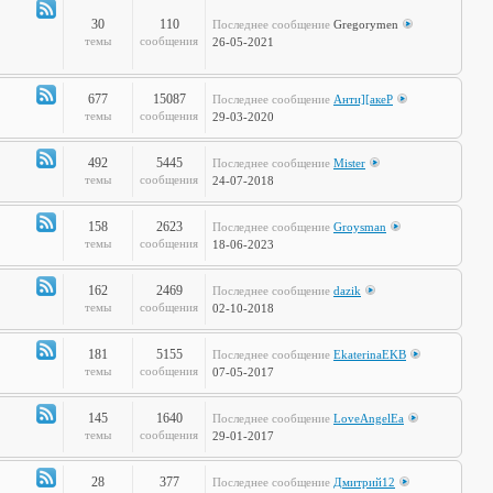
полка
30
110
Последнее сообщение
Gregorymen
Канал
темы
сообщения
26-05-2021
-
Игры
677
15087
Последнее сообщение
Анти][акеР
Канал
темы
сообщения
29-03-2020
-
Спорт
492
5445
Последнее сообщение
Mister
и
Канал
темы
сообщения
24-07-2018
активный
-
отдых
Жизнь
158
2623
Последнее сообщение
Groysman
на
Канал
темы
сообщения
18-06-2023
колёсах
-
Будь
162
2469
Последнее сообщение
dazik
здоров!
Канал
темы
сообщения
02-10-2018
-
Home
181
5155
Последнее сообщение
EkaterinaEKB
Sweet
Канал
темы
сообщения
07-05-2017
Home
-
Time2Burn
145
1640
Последнее сообщение
LoveAngelEa
Канал
темы
сообщения
29-01-2017
-
Галопом
28
377
Последнее сообщение
Дмитрий12