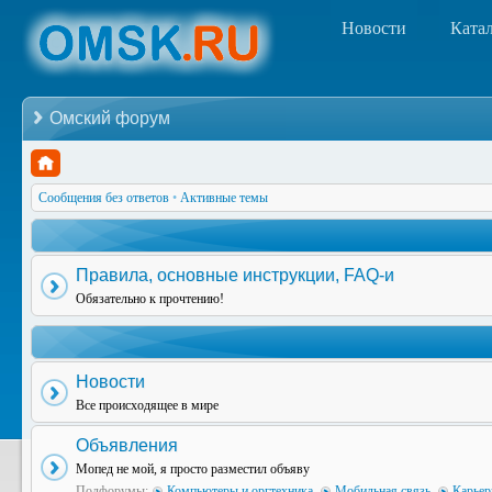
Новости
Ката
Омский форум
Сообщения без ответов
•
Активные темы
Правила, основные инструкции, FAQ-и
Обязательно к прочтению!
Новости
Все происходящее в мире
Объявления
Мопед не мой, я просто разместил объяву
Подфорумы:
Компьютеры и оргтехника
,
Мобильная связь
,
Карьер