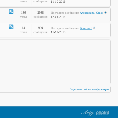
по
Канал
темы
сообщения
11-10-2019
Европам
-
Стальная
186
2988
Последнее сообщение
Александра_Omsk
печень
Канал
темы
сообщения
12-04-2015
-
Чудеса
14
990
Последнее сообщение
Вовочка1
Науки
Канал
темы
сообщения
11-12-2013
-
Мафия
Бессмертна
Удалить cookies конференции