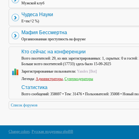
Мужской клуб
Чудеса Науки
E=mc^2 %)
Мафия Бессмертна
Организованная преступность на форуме
Кто сейчас на конференции
Всего посетителей:
29
, из них зарегистрированных: 1, скрытых: 0 и гостей
Больше всего посетителей (
17733
) здесь было 15-09-2025
Зарегистрированные пользователи:
Yandex [Bot]
Легенда:
Администраторы
,
Супермодераторы
Статистика
Всего сообщений:
358697
• Тем:
31476
• Пользователей:
35008
• Новый пол
Список форумов
Change colors
.
Русская поддержка phpBB