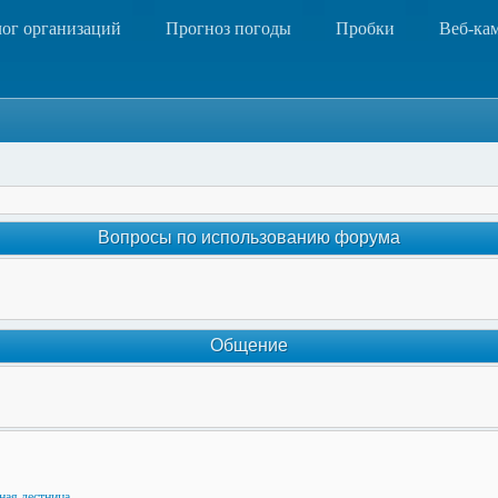
лог организаций
Прогноз погоды
Пробки
Веб-ка
Вопросы по использованию форума
Общение
ная лестница