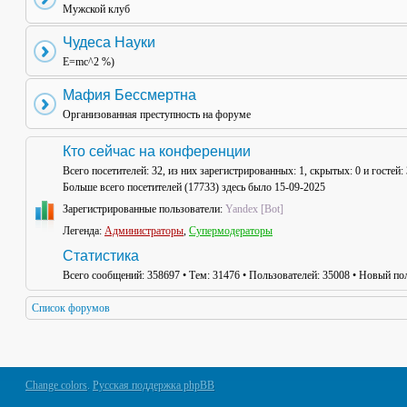
Мужской клуб
Чудеса Науки
E=mc^2 %)
Мафия Бессмертна
Организованная преступность на форуме
Кто сейчас на конференции
Всего посетителей:
32
, из них зарегистрированных: 1, скрытых: 0 и гостей
Больше всего посетителей (
17733
) здесь было 15-09-2025
Зарегистрированные пользователи:
Yandex [Bot]
Легенда:
Администраторы
,
Супермодераторы
Статистика
Всего сообщений:
358697
• Тем:
31476
• Пользователей:
35008
• Новый пол
Список форумов
Change colors
.
Русская поддержка phpBB