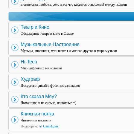
Знакомства, любовь, секс и все что касается отношений между полами
Театр и Кино
Обсуждение театра и кино в Омске
Музыкальные Настроения
Музыка, мюзиклы, музыканты и многое другое в мире музыки
Hi-Tech
Мир цифровых технологий
Худграф
Искусство, дизайн, фото, визуализация
Кто сказал Мяу?
Домашние, и не сильно, животные =)
Книжная полка
Читатели и писатели
Подфорум:
СамИздат