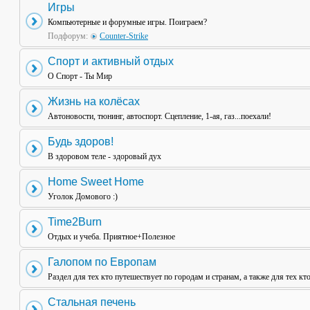
Игры
Компьютерные и форумные игры. Поиграем?
Подфорум:
Counter-Strike
Спорт и активный отдых
О Спорт - Ты Мир
Жизнь на колёсах
Автоновости, тюнинг, автоспорт. Сцепление, 1-ая, газ...поехали!
Будь здоров!
В здоровом теле - здоровый дух
Home Sweet Home
Уголок Домового :)
Time2Burn
Отдых и учеба. Приятное+Полезное
Галопом по Европам
Раздел для тех кто путешествует по городам и странам, а также для тех кт
Стальная печень