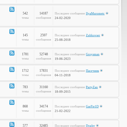
Объявления
542
14187
Последнее сообщение
IlyaMurometc
Канал
темы
сообщения
24-02-2020
-
Глобальные
проблемы
145
2597
Последнее сообщение
Zubkovser
Канал
темы
сообщения
25-08-2018
-
Кабинет
Профессора
1781
52748
Последнее сообщение
Groysman
Канал
темы
сообщения
19-06-2023
-
Наша
1712
17831
Последнее сообщение
Пасечник
Life
Канал
темы
сообщения
04-11-2018
-
LOL
783
31160
Последнее сообщение
PartyZan
Канал
темы
сообщения
18-09-2015
-
Фтопку!
868
34174
Последнее сообщение
GarFie1D
Канал
темы
сообщения
21-02-2022
-
Коммунити
577
32485
Последнее сообщение
Dogler