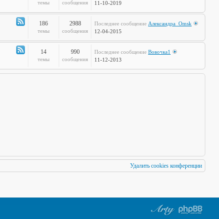
по
Канал
темы
сообщения
11-10-2019
Европам
-
Стальная
186
2988
Последнее сообщение
Александра_Omsk
печень
Канал
темы
сообщения
12-04-2015
-
Чудеса
14
990
Последнее сообщение
Вовочка1
Науки
Канал
темы
сообщения
11-12-2013
-
Мафия
Бессмертна
Удалить cookies конференции