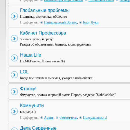
Глобальные проблемы
Политика, экономика, общество
Подфорумы:
Национальный Вопрос
,
Блог Луки
Кабинет Профессора
Учимся всему и сразу!
Раздел об образовании, бизнесе, юриспруденции.
Наша Life
Не МЫ такие, Жизнь такая %)
LOL
Когда мы шутим и смеемся, уходят с неба облака!
Фтопку!
Флудоство, эпатаж и прочий омфг. Пароль раздела: "blahblahblah"
Коммунити
камрады ;)
Подфорумы:
Архив
,
Фотоотчеты
,
Поздравлялки :)
Дела Сердечные