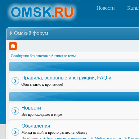
Новости
Ката
Омский форум
Сообщения без ответов
•
Активные темы
Правила, основные инструкции, FAQ-и
Обязательно к прочтению!
Новости
Все происходящее в мире
Объявления
Мопед не мой, я просто разместил объяву
Подфорумы:
Компьютеры и оргтехника
,
Мобильная связь
,
Карьер