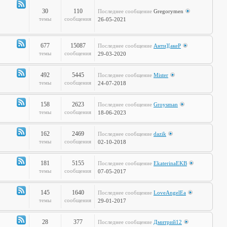
полка
30
110
Последнее сообщение
Gregorymen
Канал
темы
сообщения
26-05-2021
-
Игры
677
15087
Последнее сообщение
Анти][акеР
Канал
темы
сообщения
29-03-2020
-
Спорт
492
5445
Последнее сообщение
Mister
и
Канал
темы
сообщения
24-07-2018
активный
-
отдых
Жизнь
158
2623
Последнее сообщение
Groysman
на
Канал
темы
сообщения
18-06-2023
колёсах
-
Будь
162
2469
Последнее сообщение
dazik
здоров!
Канал
темы
сообщения
02-10-2018
-
Home
181
5155
Последнее сообщение
EkaterinaEKB
Sweet
Канал
темы
сообщения
07-05-2017
Home
-
Time2Burn
145
1640
Последнее сообщение
LoveAngelEa
Канал
темы
сообщения
29-01-2017
-
Галопом
28
377
Последнее сообщение
Дмитрий12