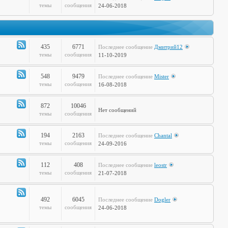
Канал
темы
сообщения
24-06-2018
-
Дела
Сердечные
435
6771
Последнее сообщение
Дмитрий12
Канал
темы
сообщения
11-10-2019
-
Театр
548
9479
Последнее сообщение
Mister
и
Канал
темы
сообщения
16-08-2018
Кино
-
Музыкальные
872
10046
Нет сообщений
Настроения
Канал
темы
сообщения
-
Hi-
194
2163
Последнее сообщение
Chantal
Tech
Канал
темы
сообщения
24-09-2016
-
Худграф
112
408
Последнее сообщение
leostr
Канал
темы
сообщения
21-07-2018
-
Кто
сказал
492
6045
Последнее сообщение
Dogler
Канал
темы
сообщения
24-06-2018
Мяу?
-
Книжная