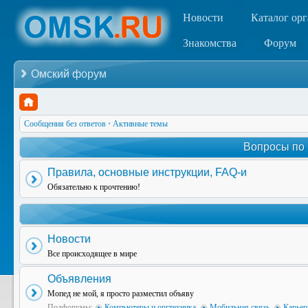
Новости
Каталог ор
Знакомства
Форум
Омский форум
Сообщения без ответов
•
Активные темы
Вопросы по
Правила, основные инструкции, FAQ-и
Обязательно к прочтению!
Новости
Все происходящее в мире
Объявления
Мопед не мой, я просто разместил объяву
Подфорумы:
Компьютеры и оргтехника
,
Мобильная связь
,
Карьер