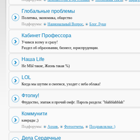
Глобальные проблемы
Политика, экономика, общество
Подфорумы:
Национальный Вопрос
,
Блог Луки
Кабинет Профессора
Учимся всему и сразу!
Раздел об образовании, бизнесе, юриспруденции.
Наша Life
Не МЫ такие, Жизнь такая %)
LOL
Когда мы шутим и смеемся, уходят с неба облака!
Фтопку!
Флудоство, эпатаж и прочий омфг. Пароль раздела: "blahblahblah"
Коммунити
камрады ;)
Подфорумы:
Архив
,
Фотоотчеты
,
Поздравлялки :)
Дела Сердечные