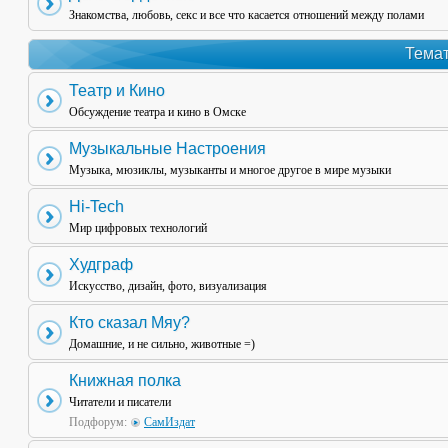
Знакомства, любовь, секс и все что касается отношений между полами
Темат
Театр и Кино
Обсуждение театра и кино в Омске
Музыкальные Настроения
Музыка, мюзиклы, музыканты и многое другое в мире музыки
Hi-Tech
Мир цифровых технологий
Худграф
Искусство, дизайн, фото, визуализация
Кто сказал Мяу?
Домашние, и не сильно, животные =)
Книжная полка
Читатели и писатели
Подфорум:
СамИздат