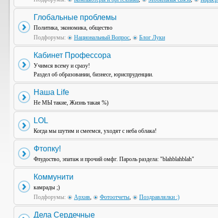
Глобальные проблемы
Политика, экономика, общество
Подфорумы:
Национальный Вопрос
,
Блог Луки
Кабинет Профессора
Учимся всему и сразу!
Раздел об образовании, бизнесе, юриспруденции.
Наша Life
Не МЫ такие, Жизнь такая %)
LOL
Когда мы шутим и смеемся, уходят с неба облака!
Фтопку!
Флудоство, эпатаж и прочий омфг. Пароль раздела: "blahblahblah"
Коммунити
камрады ;)
Подфорумы:
Архив
,
Фотоотчеты
,
Поздравлялки :)
Дела Сердечные