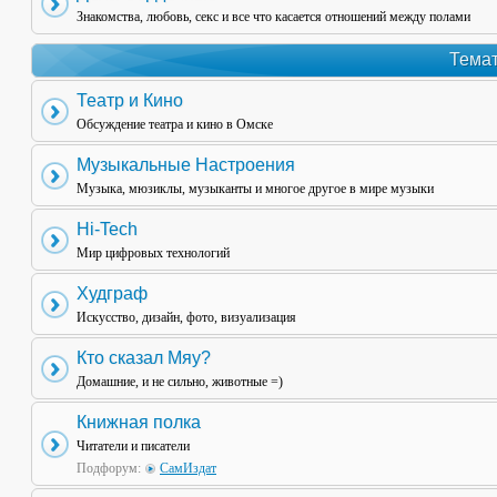
Знакомства, любовь, секс и все что касается отношений между полами
Темат
Театр и Кино
Обсуждение театра и кино в Омске
Музыкальные Настроения
Музыка, мюзиклы, музыканты и многое другое в мире музыки
Hi-Tech
Мир цифровых технологий
Худграф
Искусство, дизайн, фото, визуализация
Кто сказал Мяу?
Домашние, и не сильно, животные =)
Книжная полка
Читатели и писатели
Подфорум:
СамИздат