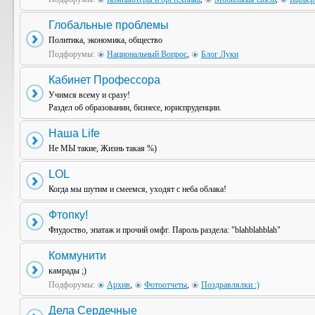
Глобальные проблемы
Политика, экономика, общество
Подфорумы:
Национальный Вопрос
,
Блог Луки
Кабинет Профессора
Учимся всему и сразу!
Раздел об образовании, бизнесе, юриспруденции.
Наша Life
Не МЫ такие, Жизнь такая %)
LOL
Когда мы шутим и смеемся, уходят с неба облака!
Фтопку!
Флудоство, эпатаж и прочий омфг. Пароль раздела: "blahblahblah"
Коммунити
камрады ;)
Подфорумы:
Архив
,
Фотоотчеты
,
Поздравлялки :)
Дела Сердечные