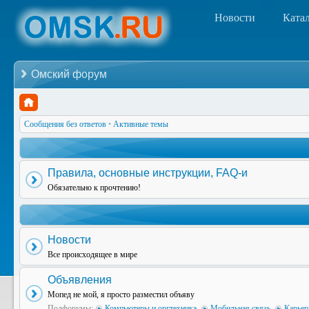
Новости
Ката
Омский форум
Сообщения без ответов
•
Активные темы
Правила, основные инструкции, FAQ-и
Обязательно к прочтению!
Новости
Все происходящее в мире
Объявления
Мопед не мой, я просто разместил объяву
Подфорумы:
Компьютеры и оргтехника
,
Мобильная связь
,
Карьер