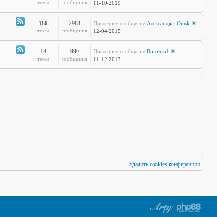
по
Канал
темы
сообщения
11-10-2019
Европам
-
Стальная
186
2988
Последнее сообщение
Александра_Omsk
печень
Канал
темы
сообщения
12-04-2015
-
Чудеса
14
990
Последнее сообщение
Вовочка1
Науки
Канал
темы
сообщения
11-12-2013
-
Мафия
Бессмертна
Удалить cookies конференции