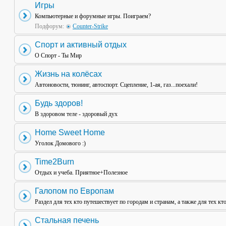
Игры
Компьютерные и форумные игры. Поиграем?
Подфорум:
Counter-Strike
Спорт и активный отдых
О Спорт - Ты Мир
Жизнь на колёсах
Автоновости, тюнинг, автоспорт. Сцепление, 1-ая, газ...поехали!
Будь здоров!
В здоровом теле - здоровый дух
Home Sweet Home
Уголок Домового :)
Time2Burn
Отдых и учеба. Приятное+Полезное
Галопом по Европам
Раздел для тех кто путешествует по городам и странам, а также для тех кт
Стальная печень