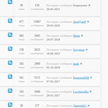
полка
30
110
Последнее сообщение
Gregorymen
Канал
темы
сообщения
26-05-2021
-
Игры
677
15087
Последнее сообщение
Анти][акеР
Канал
темы
сообщения
29-03-2020
-
Спорт
492
5445
Последнее сообщение
Mister
и
Канал
темы
сообщения
24-07-2018
активный
-
отдых
Жизнь
158
2623
Последнее сообщение
Groysman
на
Канал
темы
сообщения
18-06-2023
колёсах
-
Будь
162
2469
Последнее сообщение
dazik
здоров!
Канал
темы
сообщения
02-10-2018
-
Home
181
5155
Последнее сообщение
EkaterinaEKB
Sweet
Канал
темы
сообщения
07-05-2017
Home
-
Time2Burn
145
1640
Последнее сообщение
LoveAngelEa
Канал
темы
сообщения
29-01-2017
-
Галопом
28
377
Последнее сообщение
Дмитрий12