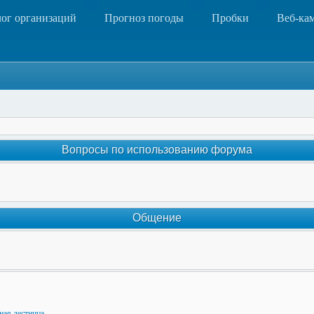
лог организаций
Прогноз погоды
Пробки
Веб-ка
Вопросы по использованию форума
Общение
ная лестница