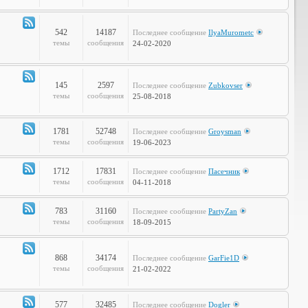
Объявления
542
14187
Последнее сообщение
IlyaMurometc
Канал
темы
сообщения
24-02-2020
-
Глобальные
проблемы
145
2597
Последнее сообщение
Zubkovser
Канал
темы
сообщения
25-08-2018
-
Кабинет
Профессора
1781
52748
Последнее сообщение
Groysman
Канал
темы
сообщения
19-06-2023
-
Наша
1712
17831
Последнее сообщение
Пасечник
Life
Канал
темы
сообщения
04-11-2018
-
LOL
783
31160
Последнее сообщение
PartyZan
Канал
темы
сообщения
18-09-2015
-
Фтопку!
868
34174
Последнее сообщение
GarFie1D
Канал
темы
сообщения
21-02-2022
-
Коммунити
577
32485
Последнее сообщение
Dogler