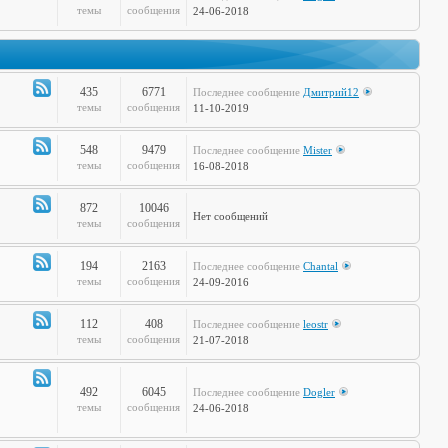
Канал
темы
сообщения
24-06-2018
-
Дела
Сердечные
435
6771
Последнее сообщение
Дмитрий12
Канал
темы
сообщения
11-10-2019
-
Театр
548
9479
Последнее сообщение
Mister
и
Канал
темы
сообщения
16-08-2018
Кино
-
Музыкальные
872
10046
Нет сообщений
Настроения
Канал
темы
сообщения
-
Hi-
194
2163
Последнее сообщение
Chantal
Tech
Канал
темы
сообщения
24-09-2016
-
Худграф
112
408
Последнее сообщение
leostr
Канал
темы
сообщения
21-07-2018
-
Кто
сказал
492
6045
Последнее сообщение
Dogler
Канал
темы
сообщения
24-06-2018
Мяу?
-
Книжная