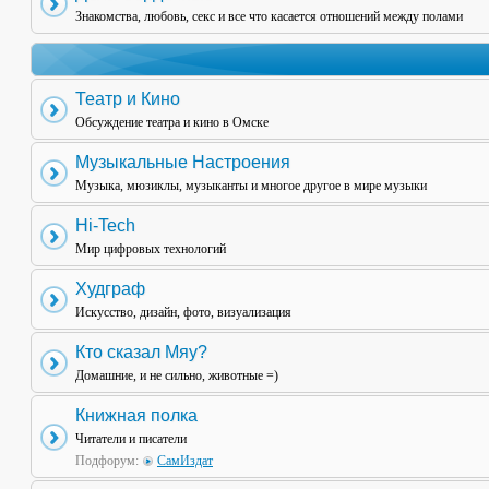
Знакомства, любовь, секс и все что касается отношений между полами
Театр и Кино
Обсуждение театра и кино в Омске
Музыкальные Настроения
Музыка, мюзиклы, музыканты и многое другое в мире музыки
Hi-Tech
Мир цифровых технологий
Худграф
Искусство, дизайн, фото, визуализация
Кто сказал Мяу?
Домашние, и не сильно, животные =)
Книжная полка
Читатели и писатели
Подфорум:
СамИздат