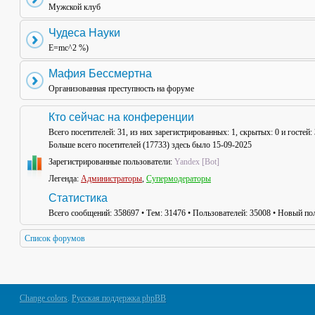
Мужской клуб
Чудеса Науки
E=mc^2 %)
Мафия Бессмертна
Организованная преступность на форуме
Кто сейчас на конференции
Всего посетителей:
31
, из них зарегистрированных: 1, скрытых: 0 и гостей
Больше всего посетителей (
17733
) здесь было 15-09-2025
Зарегистрированные пользователи:
Yandex [Bot]
Легенда:
Администраторы
,
Супермодераторы
Статистика
Всего сообщений:
358697
• Тем:
31476
• Пользователей:
35008
• Новый пол
Список форумов
Change colors
.
Русская поддержка phpBB