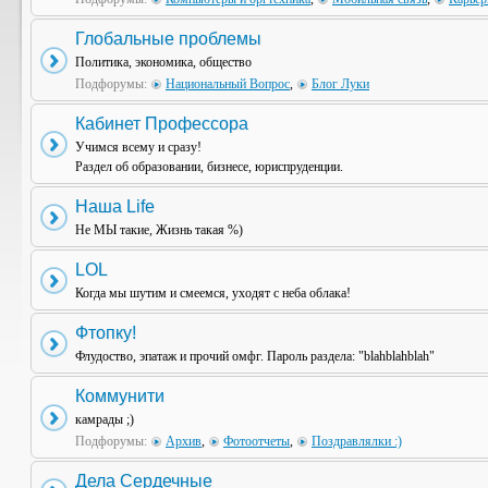
Глобальные проблемы
Политика, экономика, общество
Подфорумы:
Национальный Вопрос
,
Блог Луки
Кабинет Профессора
Учимся всему и сразу!
Раздел об образовании, бизнесе, юриспруденции.
Наша Life
Не МЫ такие, Жизнь такая %)
LOL
Когда мы шутим и смеемся, уходят с неба облака!
Фтопку!
Флудоство, эпатаж и прочий омфг. Пароль раздела: "blahblahblah"
Коммунити
камрады ;)
Подфорумы:
Архив
,
Фотоотчеты
,
Поздравлялки :)
Дела Сердечные