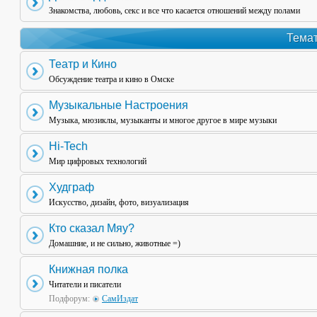
Знакомства, любовь, секс и все что касается отношений между полами
Темат
Театр и Кино
Обсуждение театра и кино в Омске
Музыкальные Настроения
Музыка, мюзиклы, музыканты и многое другое в мире музыки
Hi-Tech
Мир цифровых технологий
Худграф
Искусство, дизайн, фото, визуализация
Кто сказал Мяу?
Домашние, и не сильно, животные =)
Книжная полка
Читатели и писатели
Подфорум:
СамИздат