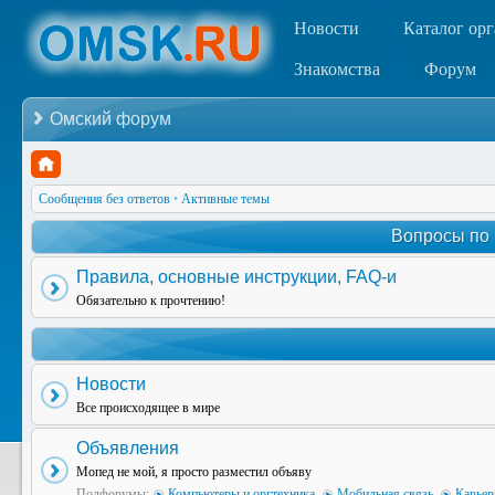
Новости
Каталог ор
Знакомства
Форум
Омский форум
Сообщения без ответов
•
Активные темы
Вопросы по
Правила, основные инструкции, FAQ-и
Обязательно к прочтению!
Новости
Все происходящее в мире
Объявления
Мопед не мой, я просто разместил объяву
Подфорумы:
Компьютеры и оргтехника
,
Мобильная связь
,
Карьер