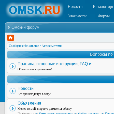
Новости
Каталог ор
Знакомства
Форум
Омский форум
Сообщения без ответов
•
Активные темы
Вопросы по
Правила, основные инструкции, FAQ-и
Обязательно к прочтению!
Новости
Все происходящее в мире
Объявления
Мопед не мой, я просто разместил объяву
Подфорумы:
Компьютеры и оргтехника
,
Мобильная связь
,
Карьер