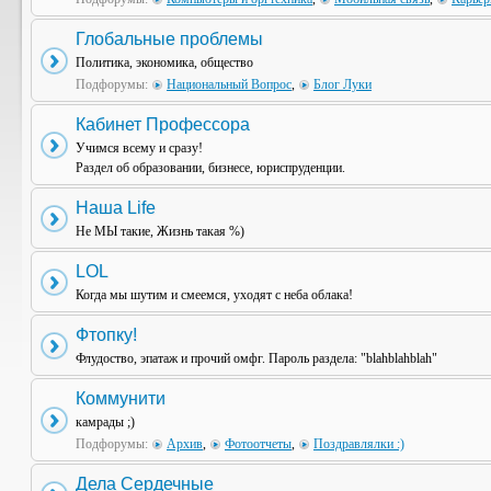
Глобальные проблемы
Политика, экономика, общество
Подфорумы:
Национальный Вопрос
,
Блог Луки
Кабинет Профессора
Учимся всему и сразу!
Раздел об образовании, бизнесе, юриспруденции.
Наша Life
Не МЫ такие, Жизнь такая %)
LOL
Когда мы шутим и смеемся, уходят с неба облака!
Фтопку!
Флудоство, эпатаж и прочий омфг. Пароль раздела: "blahblahblah"
Коммунити
камрады ;)
Подфорумы:
Архив
,
Фотоотчеты
,
Поздравлялки :)
Дела Сердечные