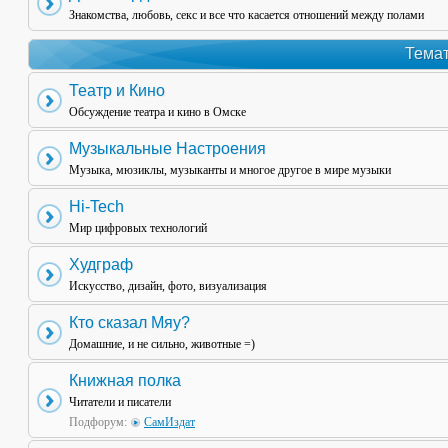
Знакомства, любовь, секс и все что касается отношений между полами
Темат
Театр и Кино
Обсуждение театра и кино в Омске
Музыкальные Настроения
Музыка, мюзиклы, музыканты и многое другое в мире музыки
Hi-Tech
Мир цифровых технологий
Худграф
Искусство, дизайн, фото, визуализация
Кто сказал Мяу?
Домашние, и не сильно, животные =)
Книжная полка
Читатели и писатели
Подфорум:
СамИздат