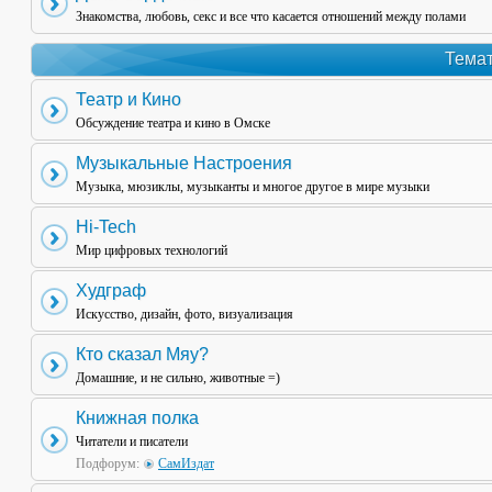
Знакомства, любовь, секс и все что касается отношений между полами
Темат
Театр и Кино
Обсуждение театра и кино в Омске
Музыкальные Настроения
Музыка, мюзиклы, музыканты и многое другое в мире музыки
Hi-Tech
Мир цифровых технологий
Худграф
Искусство, дизайн, фото, визуализация
Кто сказал Мяу?
Домашние, и не сильно, животные =)
Книжная полка
Читатели и писатели
Подфорум:
СамИздат