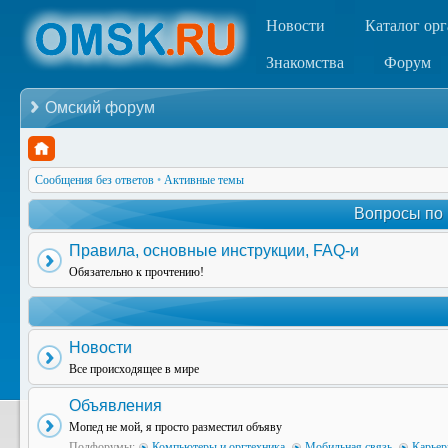
Новости
Каталог ор
Знакомства
Форум
Омский форум
Сообщения без ответов
•
Активные темы
Вопросы по
Правила, основные инструкции, FAQ-и
Обязательно к прочтению!
Новости
Все происходящее в мире
Объявления
Мопед не мой, я просто разместил объяву
Подфорумы:
Компьютеры и оргтехника
,
Мобильная связь
,
Карьер