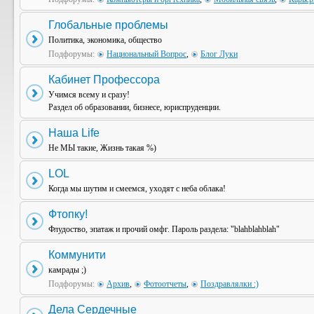
Глобальные проблемы
Политика, экономика, общество
Подфорумы:
Национальный Вопрос
,
Блог Луки
Кабинет Профессора
Учимся всему и сразу!
Раздел об образовании, бизнесе, юриспруденции.
Наша Life
Не МЫ такие, Жизнь такая %)
LOL
Когда мы шутим и смеемся, уходят с неба облака!
Фтопку!
Флудоство, эпатаж и прочий омфг. Пароль раздела: "blahblahblah"
Коммунити
камрады ;)
Подфорумы:
Архив
,
Фотоотчеты
,
Поздравлялки :)
Дела Сердечные