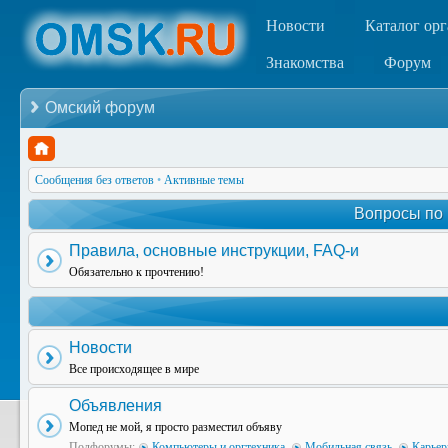
Новости
Каталог ор
Знакомства
Форум
Омский форум
Сообщения без ответов
•
Активные темы
Вопросы по
Правила, основные инструкции, FAQ-и
Обязательно к прочтению!
Новости
Все происходящее в мире
Объявления
Мопед не мой, я просто разместил объяву
Подфорумы:
Компьютеры и оргтехника
,
Мобильная связь
,
Карьер