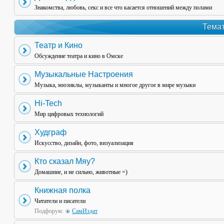
Знакомства, любовь, секс и все что касается отношений между полами
Темат
Театр и Кино
Обсуждение театра и кино в Омске
Музыкальные Настроения
Музыка, мюзиклы, музыканты и многое другое в мире музыки
Hi-Tech
Мир цифровых технологий
Худграф
Искусство, дизайн, фото, визуализация
Кто сказал Мяу?
Домашние, и не сильно, животные =)
Книжная полка
Читатели и писатели
Подфорум:
СамИздат