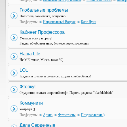
Глобальные проблемы
Политика, экономика, общество
Подфорумы:
Национальный Вопрос
,
Блог Луки
Кабинет Профессора
Учимся всему и сразу!
Раздел об образовании, бизнесе, юриспруденции.
Наша Life
Не МЫ такие, Жизнь такая %)
LOL
Когда мы шутим и смеемся, уходят с неба облака!
Фтопку!
Флудоство, эпатаж и прочий омфг. Пароль раздела: "blahblahblah"
Коммунити
камрады ;)
Подфорумы:
Архив
,
Фотоотчеты
,
Поздравлялки :)
Дела Сердечные