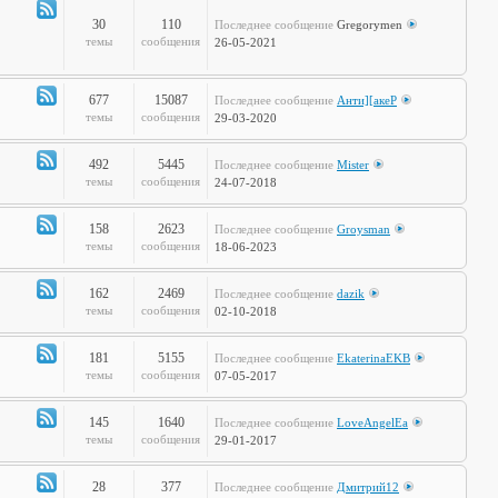
полка
30
110
Последнее сообщение
Gregorymen
Канал
темы
сообщения
26-05-2021
-
Игры
677
15087
Последнее сообщение
Анти][акеР
Канал
темы
сообщения
29-03-2020
-
Спорт
492
5445
Последнее сообщение
Mister
и
Канал
темы
сообщения
24-07-2018
активный
-
отдых
Жизнь
158
2623
Последнее сообщение
Groysman
на
Канал
темы
сообщения
18-06-2023
колёсах
-
Будь
162
2469
Последнее сообщение
dazik
здоров!
Канал
темы
сообщения
02-10-2018
-
Home
181
5155
Последнее сообщение
EkaterinaEKB
Sweet
Канал
темы
сообщения
07-05-2017
Home
-
Time2Burn
145
1640
Последнее сообщение
LoveAngelEa
Канал
темы
сообщения
29-01-2017
-
Галопом
28
377
Последнее сообщение
Дмитрий12