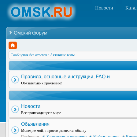
Новости
Ката
Омский форум
Сообщения без ответов
•
Активные темы
Правила, основные инструкции, FAQ-и
Обязательно к прочтению!
Новости
Все происходящее в мире
Объявления
Мопед не мой, я просто разместил объяву
Подфорумы:
Компьютеры и оргтехника
,
Мобильная связь
,
Карьер