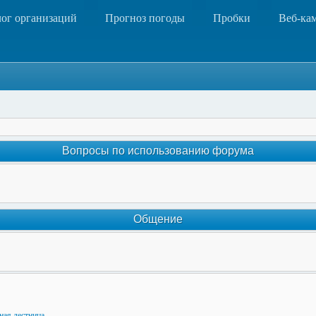
лог организаций
Прогноз погоды
Пробки
Веб-ка
Вопросы по использованию форума
Общение
ная лестница