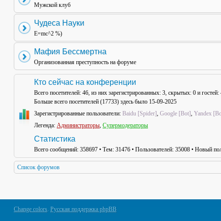
Мужской клуб
Чудеса Науки
E=mc^2 %)
Мафия Бессмертна
Организованная преступность на форуме
Кто сейчас на конференции
Всего посетителей:
46
, из них зарегистрированных: 3, скрытых: 0 и гостей
Больше всего посетителей (
17733
) здесь было 15-09-2025
Зарегистрированные пользователи:
Baidu [Spider]
,
Google [Bot]
,
Yandex [Bo
Легенда:
Администраторы
,
Супермодераторы
Статистика
Всего сообщений:
358697
• Тем:
31476
• Пользователей:
35008
• Новый пол
Список форумов
Change colors
.
Русская поддержка phpBB