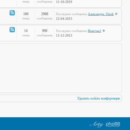
по
Канал
темы
сообщения
11-10-2019
Европам
-
Стальная
186
2988
Последнее сообщение
Александра_Omsk
печень
Канал
темы
сообщения
12-04-2015
-
Чудеса
14
990
Последнее сообщение
Вовочка1
Науки
Канал
темы
сообщения
11-12-2013
-
Мафия
Бессмертна
Удалить cookies конференции