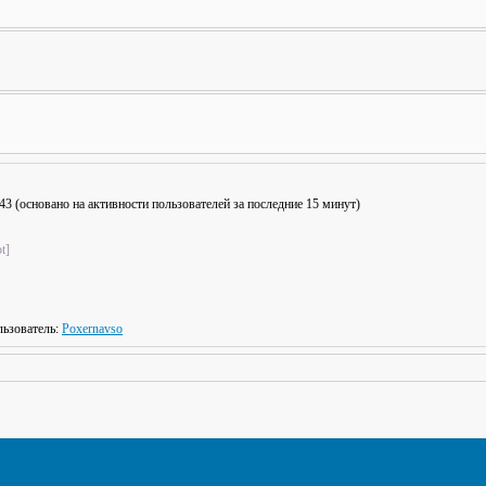
: 43 (основано на активности пользователей за последние 15 минут)
t]
ьзователь:
Poxernavso