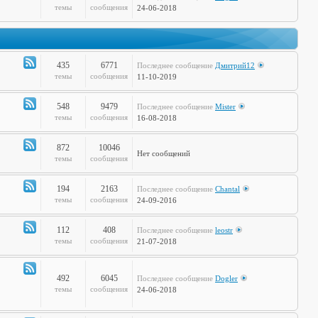
Канал
темы
сообщения
24-06-2018
-
Дела
Сердечные
435
6771
Последнее сообщение
Дмитрий12
Канал
темы
сообщения
11-10-2019
-
Театр
548
9479
Последнее сообщение
Mister
и
Канал
темы
сообщения
16-08-2018
Кино
-
Музыкальные
872
10046
Нет сообщений
Настроения
Канал
темы
сообщения
-
Hi-
194
2163
Последнее сообщение
Chantal
Tech
Канал
темы
сообщения
24-09-2016
-
Худграф
112
408
Последнее сообщение
leostr
Канал
темы
сообщения
21-07-2018
-
Кто
сказал
492
6045
Последнее сообщение
Dogler
Канал
темы
сообщения
24-06-2018
Мяу?
-
Книжная