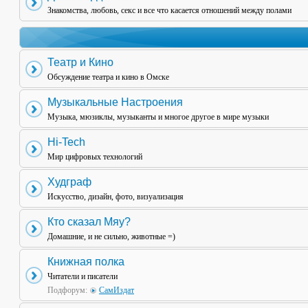
Знакомства, любовь, секс и все что касается отношений между полами
Театр и Кино
Обсуждение театра и кино в Омске
Музыкальные Настроения
Музыка, мюзиклы, музыканты и многое другое в мире музыки
Hi-Tech
Мир цифровых технологий
Худграф
Искусство, дизайн, фото, визуализация
Кто сказал Мяу?
Домашние, и не сильно, животные =)
Книжная полка
Читатели и писатели
Подфорум:
СамИздат