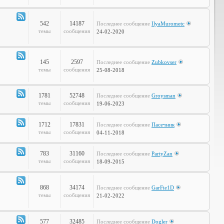
Объявления
542
14187
Последнее сообщение
IlyaMurometc
Канал
темы
сообщения
24-02-2020
-
Глобальные
проблемы
145
2597
Последнее сообщение
Zubkovser
Канал
темы
сообщения
25-08-2018
-
Кабинет
Профессора
1781
52748
Последнее сообщение
Groysman
Канал
темы
сообщения
19-06-2023
-
Наша
1712
17831
Последнее сообщение
Пасечник
Life
Канал
темы
сообщения
04-11-2018
-
LOL
783
31160
Последнее сообщение
PartyZan
Канал
темы
сообщения
18-09-2015
-
Фтопку!
868
34174
Последнее сообщение
GarFie1D
Канал
темы
сообщения
21-02-2022
-
Коммунити
577
32485
Последнее сообщение
Dogler