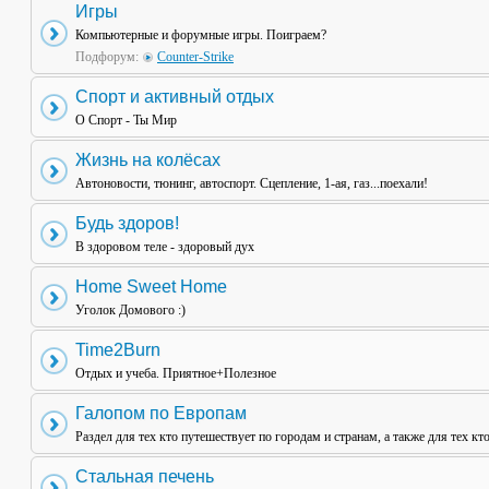
Игры
Компьютерные и форумные игры. Поиграем?
Подфорум:
Counter-Strike
Спорт и активный отдых
О Спорт - Ты Мир
Жизнь на колёсах
Автоновости, тюнинг, автоспорт. Сцепление, 1-ая, газ...поехали!
Будь здоров!
В здоровом теле - здоровый дух
Home Sweet Home
Уголок Домового :)
Time2Burn
Отдых и учеба. Приятное+Полезное
Галопом по Европам
Раздел для тех кто путешествует по городам и странам, а также для тех кт
Стальная печень