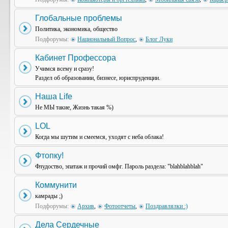
Глобальные проблемы
Политика, экономика, общество
Подфорумы:
Национальный Вопрос
,
Блог Луки
Кабинет Профессора
Учимся всему и сразу!
Раздел об образовании, бизнесе, юриспруденции.
Наша Life
Не МЫ такие, Жизнь такая %)
LOL
Когда мы шутим и смеемся, уходят с неба облака!
Фтопку!
Флудоство, эпатаж и прочий омфг. Пароль раздела: "blahblahblah"
Коммунити
камрады ;)
Подфорумы:
Архив
,
Фотоотчеты
,
Поздравлялки :)
Дела Сердечные