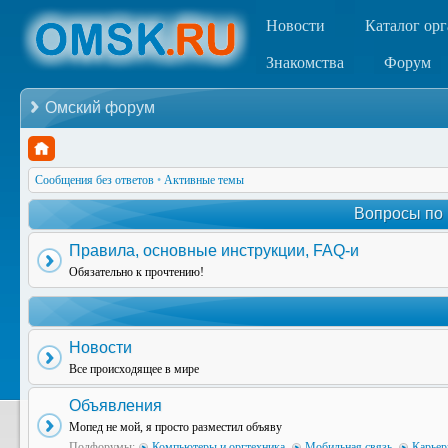
Новости
Каталог ор
Знакомства
Форум
Омский форум
Сообщения без ответов
•
Активные темы
Вопросы по
Правила, основные инструкции, FAQ-и
Обязательно к прочтению!
Новости
Все происходящее в мире
Объявления
Мопед не мой, я просто разместил объяву
Подфорумы:
Компьютеры и оргтехника
,
Мобильная связь
,
Карьер