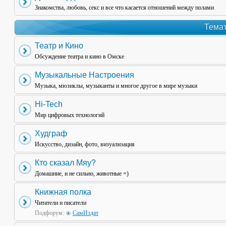
Знакомства, любовь, секс и все что касается отношений между полами
Темат
Театр и Кино
Обсуждение театра и кино в Омске
Музыкальные Настроения
Музыка, мюзиклы, музыканты и многое другое в мире музыки
Hi-Tech
Мир цифровых технологий
Худграф
Искусство, дизайн, фото, визуализация
Кто сказал Мяу?
Домашние, и не сильно, животные =)
Книжная полка
Читатели и писатели
Подфорум:
СамИздат