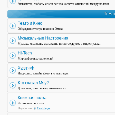
Знакомства, любовь, секс и все что касается отношений между полами
Темат
Театр и Кино
Обсуждение театра и кино в Омске
Музыкальные Настроения
Музыка, мюзиклы, музыканты и многое другое в мире музыки
Hi-Tech
Мир цифровых технологий
Худграф
Искусство, дизайн, фото, визуализация
Кто сказал Мяу?
Домашние, и не сильно, животные =)
Книжная полка
Читатели и писатели
Подфорум:
СамИздат