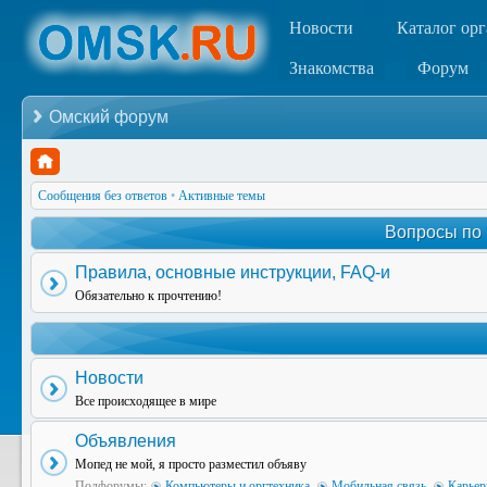
Новости
Каталог ор
Знакомства
Форум
Омский форум
Сообщения без ответов
•
Активные темы
Вопросы по
Правила, основные инструкции, FAQ-и
Обязательно к прочтению!
Новости
Все происходящее в мире
Объявления
Мопед не мой, я просто разместил объяву
Подфорумы:
Компьютеры и оргтехника
,
Мобильная связь
,
Карьер