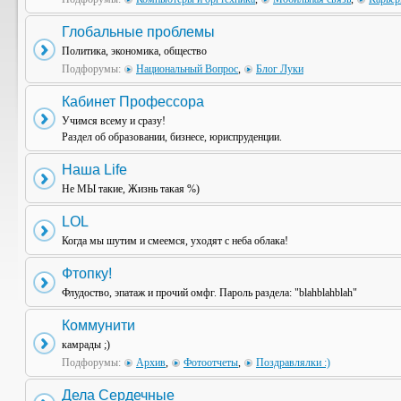
Глобальные проблемы
Политика, экономика, общество
Подфорумы:
Национальный Вопрос
,
Блог Луки
Кабинет Профессора
Учимся всему и сразу!
Раздел об образовании, бизнесе, юриспруденции.
Наша Life
Не МЫ такие, Жизнь такая %)
LOL
Когда мы шутим и смеемся, уходят с неба облака!
Фтопку!
Флудоство, эпатаж и прочий омфг. Пароль раздела: "blahblahblah"
Коммунити
камрады ;)
Подфорумы:
Архив
,
Фотоотчеты
,
Поздравлялки :)
Дела Сердечные