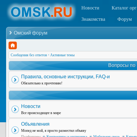
Новости
Каталог ор
Знакомства
Форум
Омский форум
Сообщения без ответов
•
Активные темы
Вопросы по
Правила, основные инструкции, FAQ-и
Обязательно к прочтению!
Новости
Все происходящее в мире
Объявления
Мопед не мой, я просто разместил объяву
Подфорумы:
Компьютеры и оргтехника
,
Мобильная связь
,
Карьер