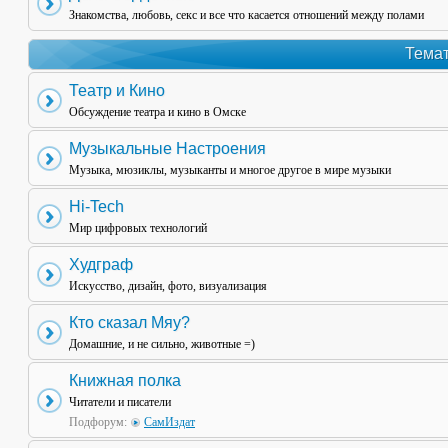
Знакомства, любовь, секс и все что касается отношений между полами
Темат
Театр и Кино
Обсуждение театра и кино в Омске
Музыкальные Настроения
Музыка, мюзиклы, музыканты и многое другое в мире музыки
Hi-Tech
Мир цифровых технологий
Худграф
Искусство, дизайн, фото, визуализация
Кто сказал Мяу?
Домашние, и не сильно, животные =)
Книжная полка
Читатели и писатели
Подфорум:
СамИздат