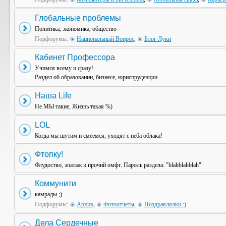
Глобальные проблемы
Политика, экономика, общество
Подфорумы:
Национальный Вопрос
,
Блог Луки
Кабинет Профессора
Учимся всему и сразу!
Раздел об образовании, бизнесе, юриспруденции.
Наша Life
Не МЫ такие, Жизнь такая %)
LOL
Когда мы шутим и смеемся, уходят с неба облака!
Фтопку!
Флудоство, эпатаж и прочий омфг. Пароль раздела: "blahblahblah"
Коммунити
камрады ;)
Подфорумы:
Архив
,
Фотоотчеты
,
Поздравлялки :)
Дела Сердечные