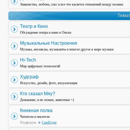
Знакомства, любовь, секс и все что касается отношений между полами
Темат
Театр и Кино
Обсуждение театра и кино в Омске
Музыкальные Настроения
Музыка, мюзиклы, музыканты и многое другое в мире музыки
Hi-Tech
Мир цифровых технологий
Худграф
Искусство, дизайн, фото, визуализация
Кто сказал Мяу?
Домашние, и не сильно, животные =)
Книжная полка
Читатели и писатели
Подфорум:
СамИздат