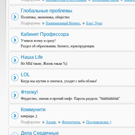
Глобальные проблемы
Политика, экономика, общество
Подфорумы:
Национальный Вопрос
,
Блог Луки
Кабинет Профессора
Учимся всему и сразу!
Раздел об образовании, бизнесе, юриспруденции.
Наша Life
Не МЫ такие, Жизнь такая %)
LOL
Когда мы шутим и смеемся, уходят с неба облака!
Фтопку!
Флудоство, эпатаж и прочий омфг. Пароль раздела: "blahblahblah"
Коммунити
камрады ;)
Подфорумы:
Архив
,
Фотоотчеты
,
Поздравлялки :)
Дела Сердечные