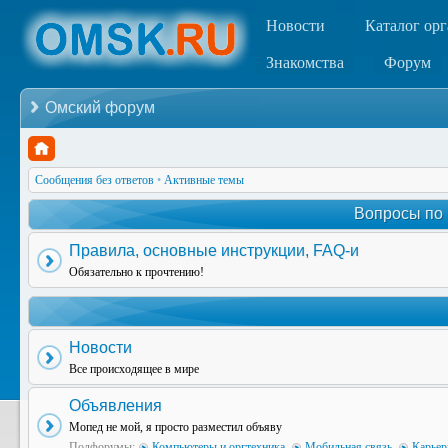
Новости
Каталог ор
Знакомства
Форум
Омский форум
Сообщения без ответов
•
Активные темы
Вопросы по
Правила, основные инструкции, FAQ-и
Обязательно к прочтению!
Новости
Все происходящее в мире
Объявления
Мопед не мой, я просто разместил объяву
Подфорумы:
Компьютеры и оргтехника
,
Мобильная связь
,
Карьер