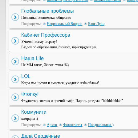
Глобальные проблемы
Политика, экономика, общество
Подфорумы:
Национальный Вопрос
,
Блог Луки
Кабинет Профессора
Учимся всему и сразу!
Раздел об образовании, бизнесе, юриспруденции.
Наша Life
Не МЫ такие, Жизнь такая %)
LOL
Когда мы шутим и смеемся, уходят с неба облака!
Фтопку!
Флудоство, эпатаж и прочий омфг. Пароль раздела: "blahblahblah"
Коммунити
камрады ;)
Подфорумы:
Архив
,
Фотоотчеты
,
Поздравлялки :)
Дела Сердечные