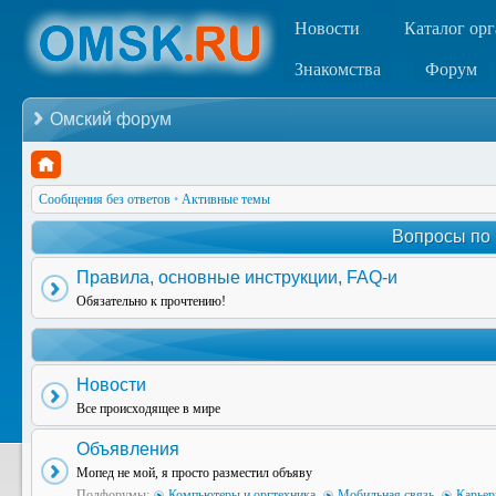
Новости
Каталог ор
Знакомства
Форум
Омский форум
Сообщения без ответов
•
Активные темы
Вопросы по
Правила, основные инструкции, FAQ-и
Обязательно к прочтению!
Новости
Все происходящее в мире
Объявления
Мопед не мой, я просто разместил объяву
Подфорумы:
Компьютеры и оргтехника
,
Мобильная связь
,
Карьер