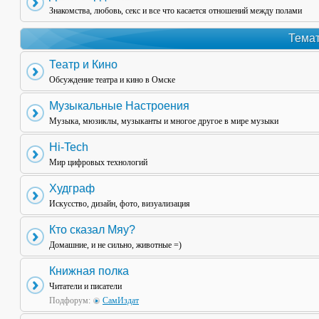
Знакомства, любовь, секс и все что касается отношений между полами
Темат
Театр и Кино
Обсуждение театра и кино в Омске
Музыкальные Настроения
Музыка, мюзиклы, музыканты и многое другое в мире музыки
Hi-Tech
Мир цифровых технологий
Худграф
Искусство, дизайн, фото, визуализация
Кто сказал Мяу?
Домашние, и не сильно, животные =)
Книжная полка
Читатели и писатели
Подфорум:
СамИздат