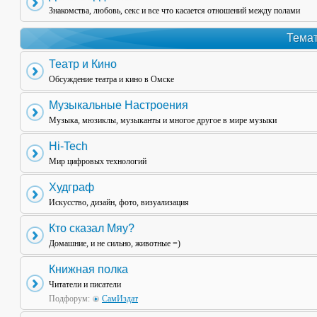
Знакомства, любовь, секс и все что касается отношений между полами
Темат
Театр и Кино
Обсуждение театра и кино в Омске
Музыкальные Настроения
Музыка, мюзиклы, музыканты и многое другое в мире музыки
Hi-Tech
Мир цифровых технологий
Худграф
Искусство, дизайн, фото, визуализация
Кто сказал Мяу?
Домашние, и не сильно, животные =)
Книжная полка
Читатели и писатели
Подфорум:
СамИздат