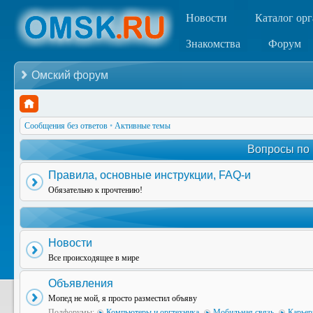
Новости
Каталог ор
Знакомства
Форум
Омский форум
Сообщения без ответов
•
Активные темы
Вопросы по
Правила, основные инструкции, FAQ-и
Обязательно к прочтению!
Новости
Все происходящее в мире
Объявления
Мопед не мой, я просто разместил объяву
Подфорумы:
Компьютеры и оргтехника
,
Мобильная связь
,
Карьер