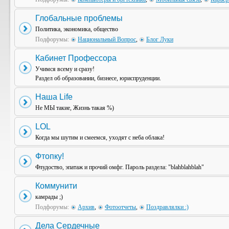
Глобальные проблемы
Политика, экономика, общество
Подфорумы:
Национальный Вопрос
,
Блог Луки
Кабинет Профессора
Учимся всему и сразу!
Раздел об образовании, бизнесе, юриспруденции.
Наша Life
Не МЫ такие, Жизнь такая %)
LOL
Когда мы шутим и смеемся, уходят с неба облака!
Фтопку!
Флудоство, эпатаж и прочий омфг. Пароль раздела: "blahblahblah"
Коммунити
камрады ;)
Подфорумы:
Архив
,
Фотоотчеты
,
Поздравлялки :)
Дела Сердечные