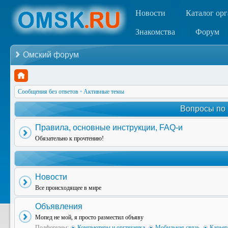
Новости
Каталог ор
Знакомства
Форум
Омский форум
Сообщения без ответов
•
Активные темы
Вопросы по
Правила, основные инструкции, FAQ-и
Обязательно к прочтению!
Новости
Все происходящее в мире
Объявления
Мопед не мой, я просто разместил объяву
Подфорумы:
Компьютеры и оргтехника
,
Мобильная связь
,
Карьер