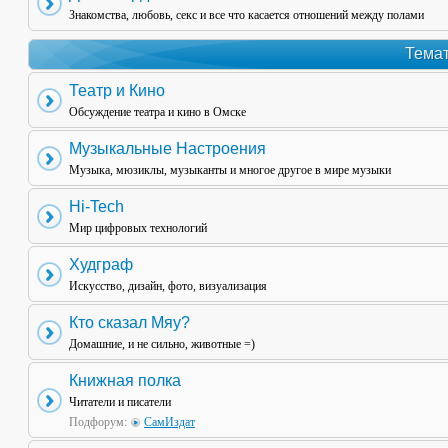
Знакомства, любовь, секс и все что касается отношений между полами
Темат
Театр и Кино
Обсуждение театра и кино в Омске
Музыкальные Настроения
Музыка, мюзиклы, музыканты и многое другое в мире музыки
Hi-Tech
Мир цифровых технологий
Худграф
Искусство, дизайн, фото, визуализация
Кто сказал Мяу?
Домашние, и не сильно, животные =)
Книжная полка
Читатели и писатели
Подфорум:
СамИздат