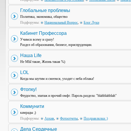
Глобальные проблемы
Политика, экономика, общество
Подфорумы:
Национальный Вопрос
,
Блог Луки
Кабинет Профессора
Учимся всему и сразу!
Раздел об образовании, бизнесе, юриспруденции.
Наша Life
Не МЫ такие, Жизнь такая %)
LOL
Когда мы шутим и смеемся, уходят с неба облака!
Фтопку!
Флудоство, эпатаж и прочий омфг. Пароль раздела: "blahblahblah"
Коммунити
камрады ;)
Подфорумы:
Архив
,
Фотоотчеты
,
Поздравлялки :)
Дела Сердечные