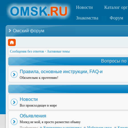
Новости
Каталог ор
Знакомства
Форум
Омский форум
Сообщения без ответов
•
Активные темы
Вопросы по
Правила, основные инструкции, FAQ-и
Обязательно к прочтению!
Новости
Все происходящее в мире
Объявления
Мопед не мой, я просто разместил объяву
Подфорумы:
Компьютеры и оргтехника
,
Мобильная связь
,
Карьер