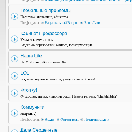
Глобальные проблемы
Политика, экономика, общество
Подфорумы:
Национальный Вопрос
,
Блог Луки
Кабинет Профессора
Учимся всему и сразу!
Раздел об образовании, бизнесе, юриспруденции.
Наша Life
Не МЫ такие, Жизнь такая %)
LOL
Когда мы шутим и смеемся, уходят с неба облака!
Фтопку!
Флудоство, эпатаж и прочий омфг. Пароль раздела: "blahblahblah"
Коммунити
камрады ;)
Подфорумы:
Архив
,
Фотоотчеты
,
Поздравлялки :)
Дела Сердечные