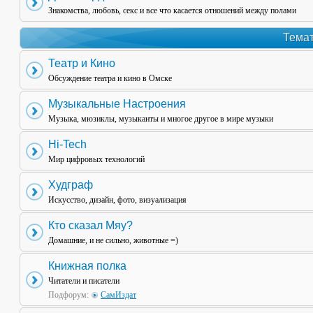
Знакомства, любовь, секс и все что касается отношений между полами
Темат
Театр и Кино
Обсуждение театра и кино в Омске
Музыкальные Настроения
Музыка, мюзиклы, музыканты и многое другое в мире музыки
Hi-Tech
Мир цифровых технологий
Худграф
Искусство, дизайн, фото, визуализация
Кто сказал Мяу?
Домашние, и не сильно, животные =)
Книжная полка
Читатели и писатели
Подфорум:
СамИздат